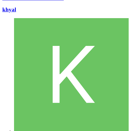
khyal