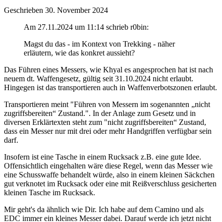
Geschrieben
30. November 2024
Am 27.11.2024 um 11:14 schrieb r0bin:
Magst du das - im Kontext von Trekking - näher
erläutern, wie das konkret aussieht?
Das Führen eines Messers, wie Khyal es angesprochen hat ist nach
neuem dt. Waffengesetz, gültig seit 31.10.2024 nicht erlaubt.
Hingegen ist das transportieren auch in Waffenverbotszonen erlaubt.
Transportieren meint "Führen von Messern im sogenannten „nicht
zugriffsbereiten“ Zustand.". In der Anlage zum Gesetz und in
diversen Erklärtexten steht zum "nicht zugriffsbereiten“ Zustand,
dass ein Messer nur mit drei oder mehr Handgriffen verfügbar sein
darf.
Insofern ist eine Tasche in einem Rucksack z.B. eine gute Idee.
Offensichtlich eingehalten wäre diese Regel, wenn das Messer wie
eine Schusswaffe behandelt würde, also in einem kleinen Säckchen
gut verknotet im Rucksack oder eine mit Reißverschluss gesicherten
kleinen Tasche im Rucksack.
Mir geht's da ähnlich wie Dir. Ich habe auf dem Camino und als
EDC immer ein kleines Messer dabei. Darauf werde ich jetzt nicht