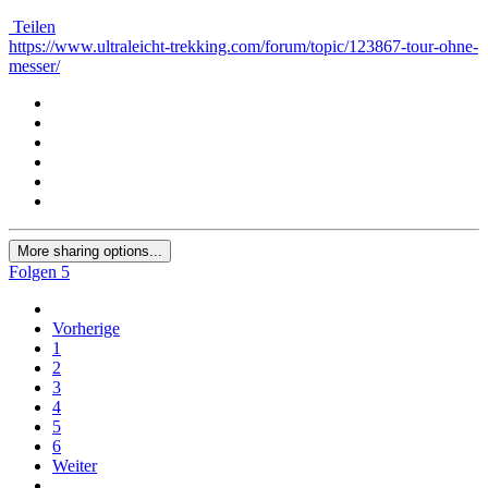
Teilen
https://www.ultraleicht-trekking.com/forum/topic/123867-tour-ohne-
messer/
More sharing options...
Folgen
5
Vorherige
1
2
3
4
5
6
Weiter