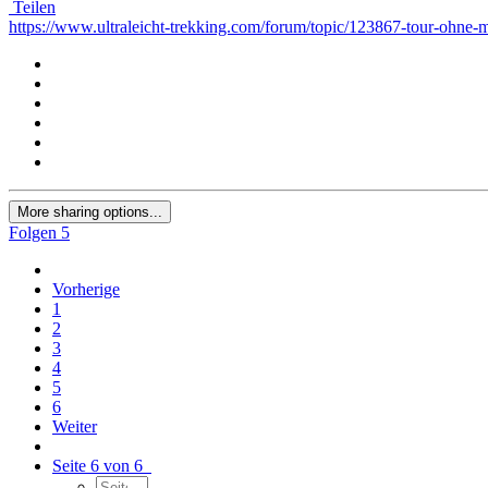
Teilen
https://www.ultraleicht-trekking.com/forum/topic/123867-tour-ohne-m
More sharing options...
Folgen
5
Vorherige
1
2
3
4
5
6
Weiter
Seite 6 von 6