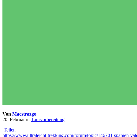
Von
Maestrazgo
20. Februar
in
Tourvorbereitung
Teilen
https://www.ultraleicht-trekking.com/forum/topic/146701-spanien