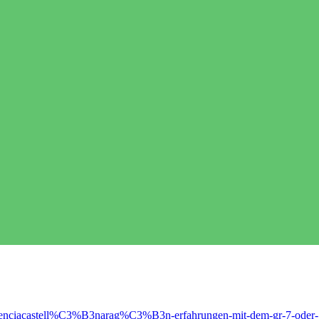
-valenciacastell%C3%B3narag%C3%B3n-erfahrungen-mit-dem-gr-7-oder-