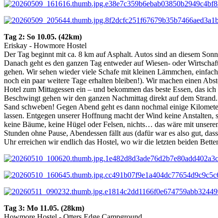
Tag 2: So 10.05. (42km)
Eriskay - Howmore Hostel
Der Tag beginnt mit ca. 8 km auf Asphalt. Autos sind an diesem Son
Danach geht es den ganzen Tag entweder auf Wiesen- oder Wirtschaft
gehen. Wir sehen wieder viele Schafe mit kleinen Lämmchen, einfach e
noch ein paar weitere Tage erhalten bleiben!). Wir machen einen Ab
Hotel zum Mittagessen ein – und bekommen das beste Essen, das ich
Beschwingt gehen wir den ganzen Nachmittag direkt auf dem Strand. H
Sand schweben! Gegen Abend geht es dann nochmal einige Kilometer 
lassen. Entgegen unserer Hoffnung macht der Wind keine Anstalten, sc
keine Bäume, keine Hügel oder Felsen, nichts… das wäre mit unserem
Stunden ohne Pause, Abendessen fällt aus (dafür war es also gut, das
Uhr erreichen wir endlich das Hostel, wo wir die letzten beiden Betten
Tag 3:
Mo 11.05. (28km)
Howmore Hostel - Otters Edge Campground