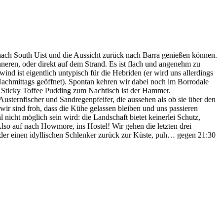
nach South Uist und die Aussicht zurück nach Barra genießen können.
eren, oder direkt auf dem Strand. Es ist flach und angenehm zu
d ist eigentlich untypisch für die Hebriden (er wird uns allerdings
Nachmittags geöffnet). Spontan kehren wir dabei noch im Borrodale
 Sticky Toffee Pudding zum Nachtisch ist der Hammer.
sternfischer und Sandregenpfeifer, die aussehen als ob sie über den
r sind froh, dass die Kühe gelassen bleiben und uns passieren
icht möglich sein wird: die Landschaft bietet keinerlei Schutz,
so auf nach Howmore, ins Hostel! Wir gehen die letzten drei
ieder einen idyllischen Schlenker zurück zur Küste, puh… gegen 21:30