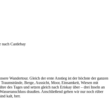
e nach Castlebay
 unsere Wandertour. Gleich der erste Anstieg ist der höchste der ganzen
ket: Traumstrände, Berge, Aussicht, Moor, Einsamkeit, Wiesen mit
ähre des Tages und setzen gleich nach Eriskay über – drei Inseln an
 Wasseranschluss draußen. Anschließend gehen wir nur noch rüber
nd kalt, brrr.