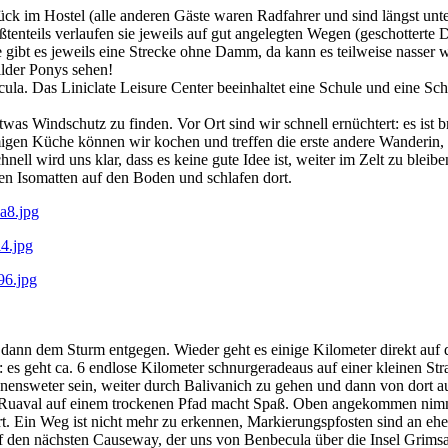
ück im Hostel (alle anderen Gäste waren Radfahrer und sind längst un
teils verlaufen sie jeweils auf gut angelegten Wegen (geschotterte 
itte gibt es jeweils eine Strecke ohne Damm, da kann es teilweise nass
ilder Ponys sehen!
ula. Das Liniclate Leisure Center beeinhaltet eine Schule und eine Sc
was Windschutz zu finden. Vor Ort sind wir schnell ernüchtert: es ist 
igen Küche können wir kochen und treffen die erste andere Wanderin,
nell wird uns klar, dass es keine gute Idee ist, weiter im Zelt zu blei
ren Isomatten auf den Boden und schlafen dort.
nn dem Sturm entgegen. Wieder geht es einige Kilometer direkt auf 
es geht ca. 6 endlose Kilometer schnurgeradeaus auf einer kleinen Str
nensweter sein, weiter durch Balivanich zu gehen und dann von dort 
n Ruaval auf einem trockenen Pfad macht Spaß. Oben angekommen nimm
rt. Ein Weg ist nicht mehr zu erkennen, Markierungspfosten sind an eh
f den nächsten Causeway, der uns von Benbecula über die Insel Grims