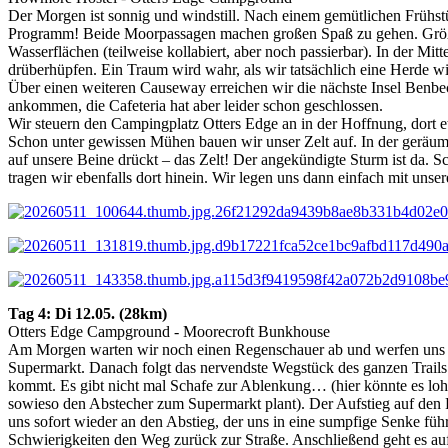
Der Morgen ist sonnig und windstill. Nach einem gemütlichen Frühst
Programm! Beide Moorpassagen machen großen Spaß zu gehen. Größten
Wasserflächen (teilweise kollabiert, aber noch passierbar). In der M
drüberhüpfen. Ein Traum wird wahr, als wir tatsächlich eine Herde w
Über einen weiteren Causeway erreichen wir die nächste Insel Benbec
ankommen, die Cafeteria hat aber leider schon geschlossen.
Wir steuern den Campingplatz Otters Edge an in der Hoffnung, dort et
Schon unter gewissen Mühen bauen wir unser Zelt auf. In der geräum
auf unsere Beine drückt – das Zelt! Der angekündigte Sturm ist da. Sch
tragen wir ebenfalls dort hinein. Wir legen uns dann einfach mit unse
Tag 4: Di 12.05. (28km)
Otters Edge Campground - Moorecroft Bunkhouse
Am Morgen warten wir noch einen Regenschauer ab und werfen uns da
Supermarkt. Danach folgt das nervendste Wegstück des ganzen Trails: 
kommt. Es gibt nicht mal Schafe zur Ablenkung… (hier könnte es loh
sowieso den Abstecher zum Supermarkt plant). Der Aufstieg auf de
uns sofort wieder an den Abstieg, der uns in eine sumpfige Senke füh
Schwierigkeiten den Weg zurück zur Straße. Anschließend geht es au