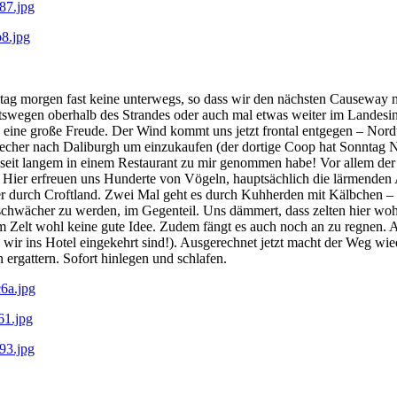
ntag morgen fast keine unterwegs, so dass wir den nächsten Causeway 
swegen oberhalb des Strandes oder auch mal etwas weiter im Landesinn
ine große Freude. Der Wind kommt uns jetzt frontal entgegen – Nordwin
stecher nach Daliburgh um einzukaufen (der dortige Coop hat Sonntag 
 seit langem in einem Restaurant zu mir genommen habe! Vor allem der
ier erfreuen uns Hunderte von Vögeln, hauptsächlich die lärmenden Au
durch Croftland. Zwei Mal geht es durch Kuhherden mit Kälbchen – wi
hwächer zu werden, im Gegenteil. Uns dämmert, dass zelten hier wohl n
 Zelt wohl keine gute Idee. Zudem fängt es auch noch an zu regnen. Al
s wir ins Hotel eingekehrt sind!). Ausgerechnet jetzt macht der Weg w
 ergattern. Sofort hinlegen und schlafen.