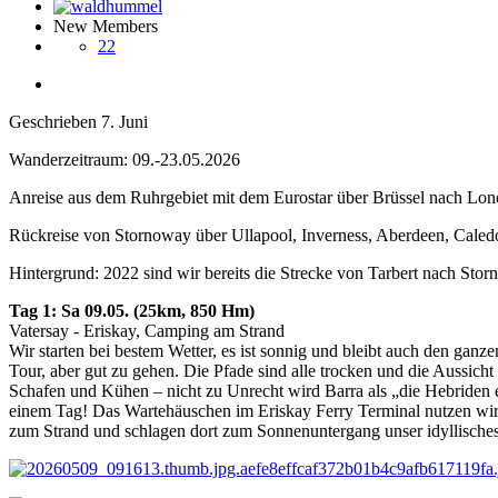
New Members
22
Geschrieben
7. Juni
Wanderzeitraum: 09.-23.05.2026
Anreise aus dem Ruhrgebiet mit dem Eurostar über Brüssel nach Lo
Rückreise von Stornoway über Ullapool, Inverness, Aberdeen, Caled
Hintergrund: 2022 sind wir bereits die Strecke von Tarbert nach Sto
Tag 1: Sa 09.05. (25km, 850 Hm)
Vatersay - Eriskay, Camping am Strand
Wir starten bei bestem Wetter, es ist sonnig und bleibt auch den ganze
Tour, aber gut zu gehen. Die Pfade sind alle trocken und die Aussicht 
Schafen und Kühen – nicht zu Unrecht wird Barra als „die Hebriden en
einem Tag! Das Wartehäuschen im Eriskay Ferry Terminal nutzen wir 
zum Strand und schlagen dort zum Sonnenuntergang unser idyllisches La