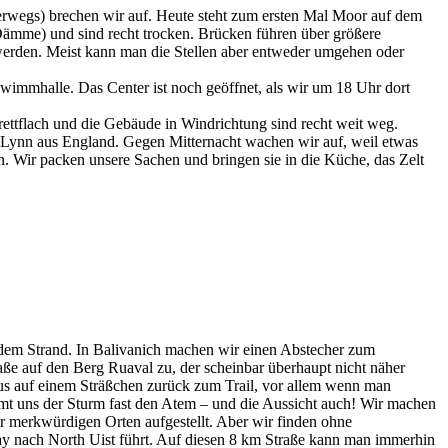
terwegs) brechen wir auf. Heute steht zum ersten Mal Moor auf dem
Dämme) und sind recht trocken. Brücken führen über größere
er werden. Meist kann man die Stellen aber entweder umgehen oder
hwimmhalle. Das Center ist noch geöffnet, als wir um 18 Uhr dort
brettflach und die Gebäude in Windrichtung sind recht weit weg.
 Lynn aus England. Gegen Mitternacht wachen wir auf, weil etwas
ben. Wir packen unsere Sachen und bringen sie in die Küche, das Zelt
dem Strand. In Balivanich machen wir einen Abstecher zum
aße auf den Berg Ruaval zu, der scheinbar überhaupt nicht näher
aus auf einem Sträßchen zurück zum Trail, vor allem wenn man
t uns der Sturm fast den Atem – und die Aussicht auch! Wir machen
er merkwürdigen Orten aufgestellt. Aber wir finden ohne
ay nach North Uist führt. Auf diesen 8 km Straße kann man immerhin