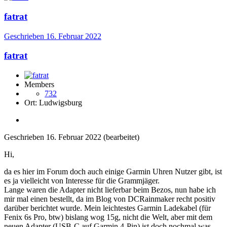
fatrat
Geschrieben
16. Februar 2022
fatrat
Members
732
Ort:
Ludwigsburg
Geschrieben
16. Februar 2022
(bearbeitet)
Hi,
da es hier im Forum doch auch einige Garmin Uhren Nutzer gibt, ist
es ja vielleicht von Interesse für die Grammjäger.
Lange waren die Adapter nicht lieferbar beim Bezos, nun habe ich
mir mal einen bestellt, da im Blog von DCRainmaker recht positiv
darüber berichtet wurde. Mein leichtestes Garmin Ladekabel (für
Fenix 6s Pro, btw) bislang wog 15g, nicht die Welt, aber mit dem
neuen Adapter (USB-C auf Garmin 4-Pin) ist doch nochmal was