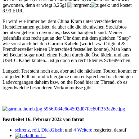
gewonnen, denn er wiegt 3,25g!
und kostet
8.99 EUR.
Er wird wie immer bei dem China-Kram unter verschiedenen
Herstellernamen gelistet, da aber alle die identischen Stockfotos
benutzen gehe ich davon aus, dass sie baugleich sind. Meiner
jedenfalls sitzt recht gut an der Uhr dran mit dem gleichen "Snap"
wie sonst auch bei den Garmin Kabeln (wo ich zw. Original &
Fremdhersteller keinen Unterschied feststellen konnte). Man kann
bei Bedarf sogar noch einen Faden durch die Öse fädeln und ans
USB-C Kabel knoten... ist ja doch ein recht kleines Scheißerchen.
Langzeit Test steht noch aus, aber auf die nächsten Touren kommt er
auf jeden Fall mit und ich ergänze dann entsprechend nach einigen
Ladevorgängen daheim bzw. on the Road hier im Thread, ob es
irgendwelche besonderen Vorkommnisse gibt.
Bearbeitet
16. Februar 2022
von fatrat
schrenz
,
roli
,
DickGischt
und
4 Weitere
reagierten darauf
1