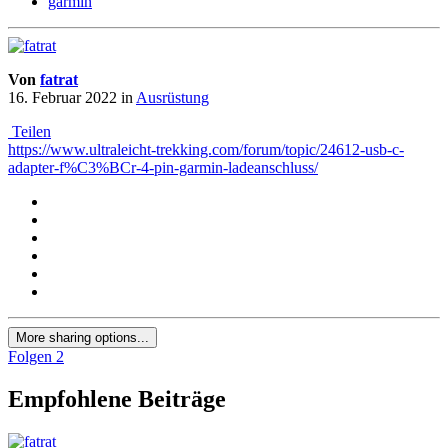
garmin
Von
fatrat
16. Februar 2022
in
Ausrüstung
Teilen
https://www.ultraleicht-trekking.com/forum/topic/24612-usb-c-
adapter-f%C3%BCr-4-pin-garmin-ladeanschluss/
More sharing options...
Folgen
2
Empfohlene Beiträge