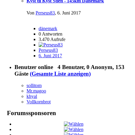
Kyst til Kyst Stien - 145km Dänemark
Von
Perseus83
,
6. Juni 2017
dänemark
0
Antworten
3.470
Aufrufe
Perseus83
6. Juni 2017
Benutzer online
4 Benutzer
, 0 Anonym, 153
Gäste
(Gesamte Liste anzeigen)
sollitom
Mr.magoo
khyal
Vollkornbrot
Forumssponsoren