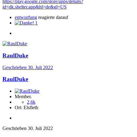
https://play.google.com/store/apps/details?
id=dk.shelter.app&hl=de&gl=US
entwurfung
reagierte darauf
1
RaulDuke
Geschrieben
30. Juli 2022
RaulDuke
Member.
2,6k
Ort:
Elsfleth
Geschrieben
30. Juli 2022