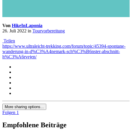
Von
HikeInLaponia
26. Juli 2022
in
Tourvorbereitung
Teilen
https://www.ultraleicht-trekking.com/forum/topic/45394-spontane-
wanderung-in-d%C3%A4nemark-sch%C3%B6nster-abschnitt-
h%C3%A6rvejen/
More sharing options...
Folgen
1
Empfohlene Beiträge