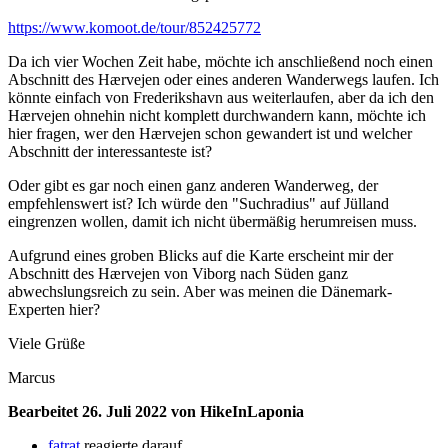
https://www.komoot.de/tour/852425772
Da ich vier Wochen Zeit habe, möchte ich anschließend noch einen
Abschnitt des Hærvejen oder eines anderen Wanderwegs laufen. Ich
könnte einfach von Frederikshavn aus weiterlaufen, aber da ich den
Hærvejen ohnehin nicht komplett durchwandern kann, möchte ich
hier fragen, wer den Hærvejen schon gewandert ist und welcher
Abschnitt der interessanteste ist?
Oder gibt es gar noch einen ganz anderen Wanderweg, der
empfehlenswert ist? Ich würde den "Suchradius" auf Jülland
eingrenzen wollen, damit ich nicht übermäßig herumreisen muss.
Aufgrund eines groben Blicks auf die Karte erscheint mir der
Abschnitt des Hærvejen von Viborg nach Süden ganz
abwechslungsreich zu sein. Aber was meinen die Dänemark-
Experten hier?
Viele Grüße
Marcus
Bearbeitet
26. Juli 2022
von HikeInLaponia
fatrat
reagierte darauf