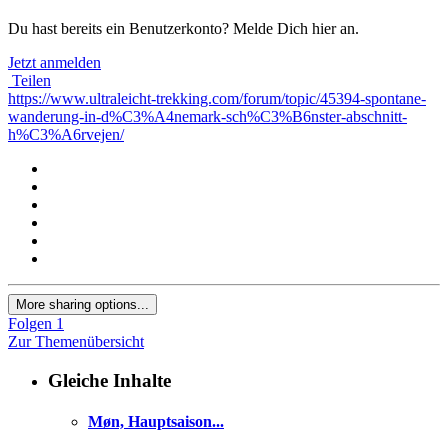
Du hast bereits ein Benutzerkonto? Melde Dich hier an.
Jetzt anmelden
Teilen
https://www.ultraleicht-trekking.com/forum/topic/45394-spontane-
wanderung-in-d%C3%A4nemark-sch%C3%B6nster-abschnitt-
h%C3%A6rvejen/
More sharing options...
Folgen
1
Zur Themenübersicht
Gleiche Inhalte
Møn, Hauptsaison...