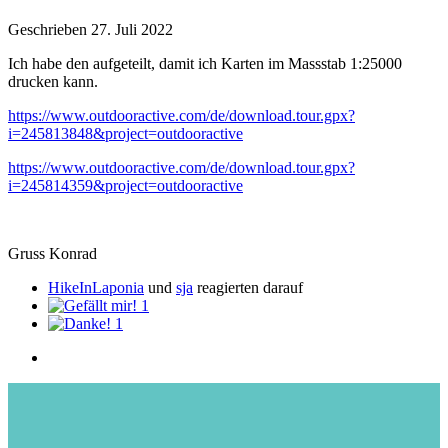
Geschrieben
27. Juli 2022
Ich habe den aufgeteilt, damit ich Karten im Massstab 1:25000
drucken kann.
https://www.outdooractive.com/de/download.tour.gpx?
i=245813848&project=outdooractive
https://www.outdooractive.com/de/download.tour.gpx?
i=245814359&project=outdooractive
Gruss Konrad
HikeInLaponia
und
sja
reagierten darauf
1
1