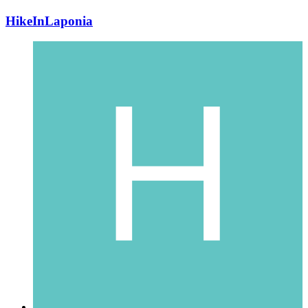
HikeInLaponia