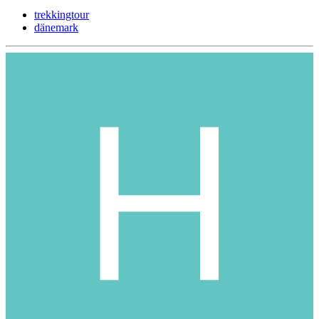
trekkingtour
dänemark