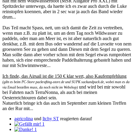
halt mit nem Wildwassserboot (MSR Alligator Pro XXL) mit
Spritzdecke unterwegs, da haette ich es zwar auch durch die Luke
reinstopfen koennen, aber in 2 sec war ja auch das Band wieder
drum...
Das Teil macht Spass, nett, um sich damit die Zeit zu vertreiben,
wenn man z.B. zu platt ist, um an dem Tag noch Wildwasser zu
paddeln, oder man am Meer ist, es ist aber natuerlich auch gut
denkbar, z.B. mit dem Bus oder wandernd auf die Luvseite von nem
groesseren See zu gehen und dann Diesen mit dem Segel zu queren.
Man sollte dann aber vorher schon mit dem Segel etwas rumprobiert
haben, sich eine entsprechende Paddelhalterung gebastelt haben und
nur mit Schwimmweste...
Ich finde, das Airsail ist die 150 € klar wert, also Kaufempfehlung
(gibt es beim PC-Store packrafting-store.de und SUPK sackundpack.de, wobei man es da
und wird bei mir sowohl
via Email bestellen muss, da noch nicht im Webshop)
bei Fahrten nach TerraNonna, als auch bei meinen
Oesterreichtouren dabei sein.
Natuerlich bringe ich das auch im September zum kleinen Treffen
an der Rur mit...
agricolina
und
Itchy ST
reagierten darauf
1
1