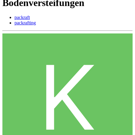
Bodenversteifungen
packraft
packrafting