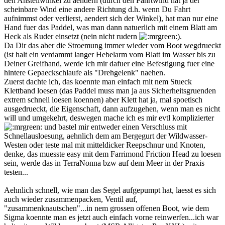
den Anstellwinkel zu aendern (durch den Fahrtwind hat ja der
scheinbare Wind eine andere Richtung d.h. wenn Du Fahrt
aufnimmst oder verlierst, aendert sich der Winkel), hat man nur eine
Hand fuer das Paddel, was man dann natuerlich mit einem Blatt am
Heck als Ruder einsetzt (nein nicht rudern
).
Da Dir das aber die Stroemung immer wieder vom Boot wegdrueckt
(ist halt ein verdammt langer Hebelarm vom Blatt im Wasser bis zu
Deiner Greifhand, werde ich mir dafuer eine Befestigung fuer eine
hintere Gepaeckschlaufe als "Drehgelenk" naehen.
Zuerst dachte ich, das koennte man einfach mit nem Stueck
Klettband loesen (das Paddel muss man ja aus Sicherheitsgruenden
extrem schnell loesen koennen) aber Klett hat ja, mal spoetisch
ausgedrueckt, die Eigenschaft, dann aufzugehen, wenn man es nicht
will und umgekehrt, deswegen mache ich es mir evtl komplizierter
und bastel mir entweder einen Verschluss mit
Schnellausloesung, aehnlich dem am Bergegurt der Wildwasser-
Westen oder teste mal mit mitteldicker Reepschnur und Knoten,
denke, das muesste easy mit dem Farrimond Friction Head zu loesen
sein, werde das in TerraNonna bzw auf dem Meer in der Praxis
testen...
Aehnlich schnell, wie man das Segel aufgepumpt hat, laesst es sich
auch wieder zusammenpacken, Ventil auf,
"zusammenknautschen"...in nem grossen offenen Boot, wie dem
Sigma koennte man es jetzt auch einfach vorne reinwerfen...ich war