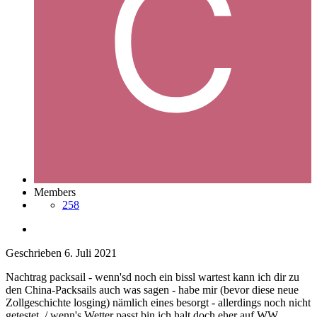
Members
258
Geschrieben
6. Juli 2021
Nachtrag packsail - wenn'sd noch ein bissl wartest kann ich dir zu
den China-Packsails auch was sagen - habe mir (bevor diese neue
Zollgeschichte losging) nämlich eines besorgt - allerdings noch nicht
getestet. / wenn's Wetter passt bin ich halt doch eher auf WW