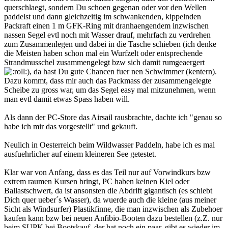
querschlaegt, sondern Du schoen gegenan oder vor den Wellen
paddelst und dann gleichzeitig im schwankenden, kippelnden
Packraft einen 1 m GFK-Ring mit dranhaengendem inzwischen
nassen Segel evtl noch mit Wasser drauf, mehrfach zu verdrehen
zum Zusammenlegen und dabei in die Tasche schieben (ich denke
die Meisten haben schon mal ein Wurfzelt oder entsprechende
Strandmusschel zusammengelegt bzw sich damit rumgeaergert
), da hast Du gute Chancen fuer nen Schwimmer (kentern).
Dazu kommt, dass mir auch das Packmass der zusammengelegte
Scheibe zu gross war, um das Segel easy mal mitzunehmen, wenn
man evtl damit etwas Spass haben will.
Als dann der PC-Store das Airsail rausbrachte, dachte ich "genau so
habe ich mir das vorgestellt" und gekauft.
Neulich in Oesterreich beim Wildwasser Paddeln, habe ich es mal
ausfuehrlicher auf einem kleineren See getestet.
Klar war von Anfang, dass es das Teil nur auf Vorwindkurs bzw
extrem raumen Kursen bringt, PC haben keinen Kiel oder
Ballastschwert, da ist ansonsten die Abdrift gigantisch (es schiebt
Dich quer ueber´s Wasser), da wuerde auch die kleine (aus meiner
Sicht als Windsurfer) Plastikfinne, die man inzwischen als Zubehoer
kaufen kann bzw bei neuen Anfibio-Booten dazu bestellen (z.Z. nur
beim SUPK bei Bootskauf, der hat noch ein paar, gibt es wieder im