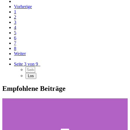
Vorherige
1
2
3
4
5
6
7
8
Weiter
Seite 3 von 9
Empfohlene Beiträge