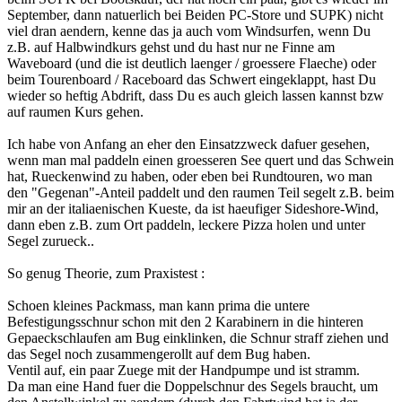
September, dann natuerlich bei Beiden PC-Store und SUPK) nicht
viel dran aendern, kenne das ja auch vom Windsurfen, wenn Du
z.B. auf Halbwindkurs gehst und du hast nur ne Finne am
Waveboard (und die ist deutlich laenger / groessere Flaeche) oder
beim Tourenboard / Raceboard das Schwert eingeklappt, hast Du
wieder so heftig Abdrift, dass Du es auch gleich lassen kannst bzw
auf raumen Kurs gehen.
Ich habe von Anfang an eher den Einsatzzweck dafuer gesehen,
wenn man mal paddeln einen groesseren See quert und das Schwein
hat, Rueckenwind zu haben, oder eben bei Rundtouren, wo man
den "Gegenan"-Anteil paddelt und den raumen Teil segelt z.B. beim
mir an der italiaenischen Kueste, da ist haeufiger Sideshore-Wind,
dann eben z.B. zum Ort paddeln, leckere Pizza holen und unter
Segel zurueck..
So genug Theorie, zum Praxistest
:
Schoen kleines Packmass, man kann prima die untere
Befestigungsschnur schon mit den 2 Karabinern in die hinteren
Gepaeckschlaufen am Bug einklinken, die Schnur straff ziehen und
das Segel noch zusammengerollt auf dem Bug haben.
Ventil auf, ein paar Zuege mit der Handpumpe und ist stramm.
Da man eine Hand fuer die Doppelschnur des Segels braucht, um