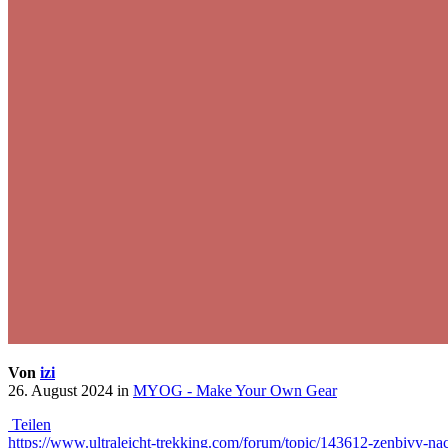
Von
izi
26. August 2024
in
MYOG - Make Your Own Gear
Teilen
https://www.ultraleicht-trekking.com/forum/topic/143612-zenbivy-na