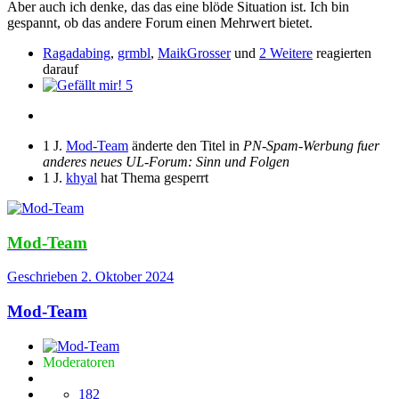
Aber auch ich denke, das das eine blöde Situation ist. Ich bin
gespannt, ob das andere Forum einen Mehrwert bietet.
Ragadabing
,
grmbl
,
MaikGrosser
und
2 Weitere
reagierten
darauf
5
1 J.
Mod-Team
änderte den Titel in
PN-Spam-Werbung fuer
anderes neues UL-Forum: Sinn und Folgen
1 J.
khyal
hat Thema gesperrt
Mod-Team
Geschrieben
2. Oktober 2024
Mod-Team
Moderatoren
182