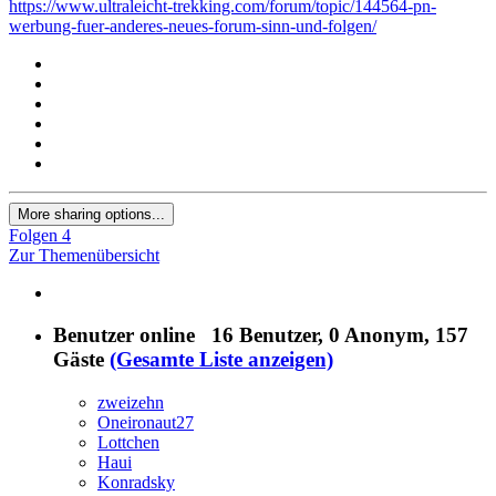
https://www.ultraleicht-trekking.com/forum/topic/144564-pn-
werbung-fuer-anderes-neues-forum-sinn-und-folgen/
More sharing options...
Folgen
4
Zur Themenübersicht
Benutzer online
16 Benutzer
, 0 Anonym, 157
Gäste
(Gesamte Liste anzeigen)
zweizehn
Oneironaut27
Lottchen
Haui
Konradsky