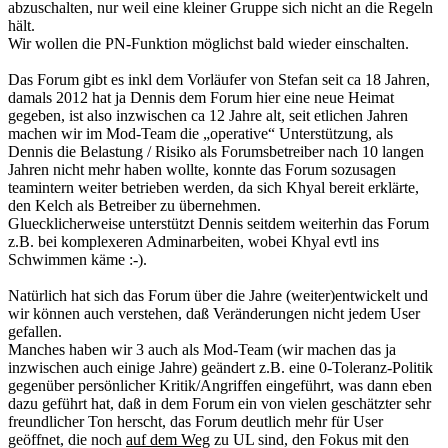
abzuschalten, nur weil eine kleiner Gruppe sich nicht an die Regeln
hält.
Wir wollen die PN-Funktion möglichst bald wieder einschalten.
Das Forum gibt es inkl dem Vorläufer von Stefan seit ca 18 Jahren,
damals 2012 hat ja Dennis dem Forum hier eine neue Heimat
gegeben, ist also inzwischen ca 12 Jahre alt, seit etlichen Jahren
machen wir im Mod-Team die „operative“ Unterstützung, als
Dennis die Belastung / Risiko als Forumsbetreiber nach 10 langen
Jahren nicht mehr haben wollte, konnte das Forum sozusagen
teamintern weiter betrieben werden, da sich Khyal bereit erklärte,
den Kelch als Betreiber zu übernehmen.
Gluecklicherweise unterstützt Dennis seitdem weiterhin das Forum
z.B. bei komplexeren Adminarbeiten, wobei Khyal evtl ins
Schwimmen käme :-).
Natürlich hat sich das Forum über die Jahre (weiter)entwickelt und
wir können auch verstehen, daß Veränderungen nicht jedem User
gefallen.
Manches haben wir 3 auch als Mod-Team (wir machen das ja
inzwischen auch einige Jahre) geändert z.B. eine 0-Toleranz-Politik
gegenüber persönlicher Kritik/Angriffen eingeführt, was dann eben
dazu geführt hat, daß in dem Forum ein von vielen geschätzter sehr
freundlicher Ton herscht, das Forum deutlich mehr für User
geöffnet, die noch
auf dem Weg
zu UL sind, den Fokus mit den