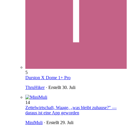
5
Durston X Dome 1+ Pro
ThruHiker
· Erstellt
30. Juli
14
Zettelwirtschaft, Waage, „was bleibt zuhause?" —
daraus ist eine App geworden
MiniMuli
· Erstellt
29. Juli