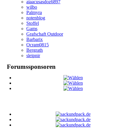
aiaacusasdoz6897
wilbo
Palmyra
notenblog
Stoffel
Gams
Grafschaft Outdoor
Barbarix
Ocram0815
Bergrath
sleipnir
Forumssponsoren