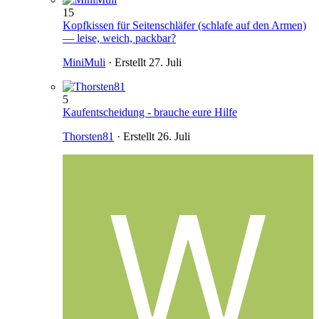
15
Kopfkissen für Seitenschläfer (schlafe auf den Armen)
— leise, weich, packbar?
MiniMuli
· Erstellt
27. Juli
5
Kaufentscheidung - brauche eure Hilfe
Thorsten81
· Erstellt
26. Juli