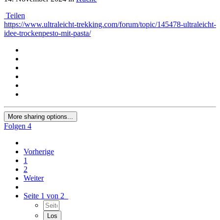
Teilen
https://www.ultraleicht-trekking.com/forum/topic/145478-ultraleicht-
idee-trockenpesto-mit-pasta/
More sharing options...
Folgen
4
Vorherige
1
2
Weiter
Seite 1 von 2