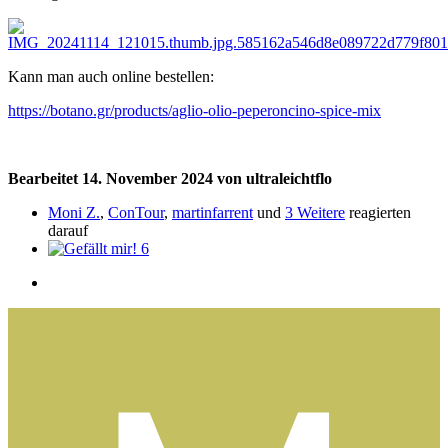
Kann man auch online bestellen:
https://botano.gr/products/aglio-olio-peperoncino-spice-mix
Bearbeitet
14. November 2024
von ultraleichtflo
Moni Z.
,
ConTour
,
martinfarrent
und
3 Weitere
reagierten
darauf
6