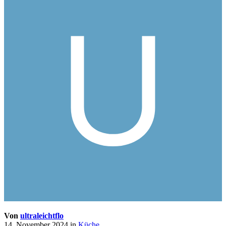
Von
ultraleichtflo
14. November 2024
in
Küche