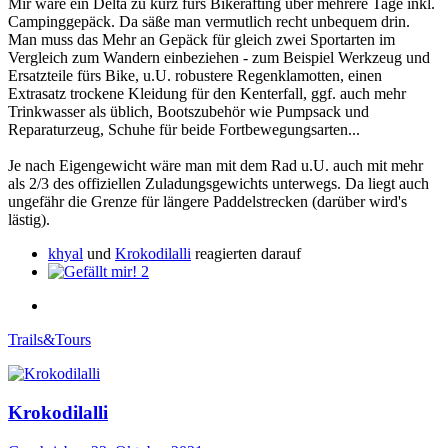
Mir wäre ein Delta zu kurz fürs Bikerafting über mehrere Tage inkl.
Campinggepäck. Da säße man vermutlich recht unbequem drin.
Man muss das Mehr an Gepäck für gleich zwei Sportarten im
Vergleich zum Wandern einbeziehen - zum Beispiel Werkzeug und
Ersatzteile fürs Bike, u.U. robustere Regenklamotten, einen
Extrasatz trockene Kleidung für den Kenterfall, ggf. auch mehr
Trinkwasser als üblich, Bootszubehör wie Pumpsack und
Reparaturzeug, Schuhe für beide Fortbewegungsarten...
Je nach Eigengewicht wäre man mit dem Rad u.U. auch mit mehr
als 2/3 des offiziellen Zuladungsgewichts unterwegs. Da liegt auch
ungefähr die Grenze für längere Paddelstrecken (darüber wird's
lästig).
khyal
und
Krokodilalli
reagierten darauf
2
Trails&Tours
Krokodilalli