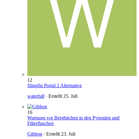
12
Slingfin Portal 2 Alternative
waterfall
· Erstellt
25. Juli
16
Warnung vor Bergbächen in den Pyrenäen und
Filterflaschen
Gibbon
· Erstellt
23. Juli