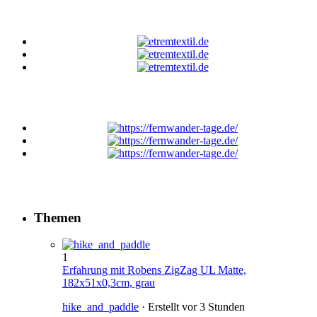
Themen
1
Erfahrung mit Robens ZigZag UL Matte,
182x51x0,3cm, grau
hike_and_paddle
· Erstellt
vor 3 Stunden