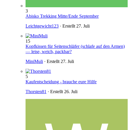
3
Abisko Trekking Mitte/Ende September
Leichtgewicht123
· Erstellt
27. Juli
15
Kopfkissen für Seitenschläfer (schlafe auf den Armen)
— leise, weich, packbar?
MiniMuli
· Erstellt
27. Juli
5
Kaufentscheidung - brauche eure Hilfe
Thorsten81
· Erstellt
26. Juli