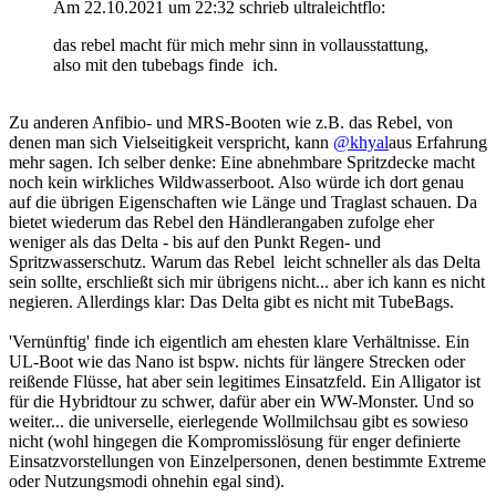
Am 22.10.2021 um 22:32 schrieb ultraleichtflo:
das rebel macht für mich mehr sinn in vollausstattung,
also mit den tubebags finde ich.
Zu anderen Anfibio- und MRS-Booten wie z.B. das Rebel, von
denen man sich Vielseitigkeit verspricht, kann
@khyal
aus Erfahrung
mehr sagen. Ich selber denke: Eine abnehmbare Spritzdecke macht
noch kein wirkliches Wildwasserboot. Also würde ich dort genau
auf die übrigen Eigenschaften wie Länge und Traglast schauen. Da
bietet wiederum das Rebel den Händlerangaben zufolge eher
weniger als das Delta - bis auf den Punkt Regen- und
Spritzwasserschutz. Warum das Rebel leicht schneller als das Delta
sein sollte, erschließt sich mir übrigens nicht... aber ich kann es nicht
negieren. Allerdings klar: Das Delta gibt es nicht mit TubeBags.
'Vernünftig' finde ich eigentlich am ehesten klare Verhältnisse. Ein
UL-Boot wie das Nano ist bspw. nichts für längere Strecken oder
reißende Flüsse, hat aber sein legitimes Einsatzfeld. Ein Alligator ist
für die Hybridtour zu schwer, dafür aber ein WW-Monster. Und so
weiter... die universelle, eierlegende Wollmilchsau gibt es sowieso
nicht (wohl hingegen die Kompromisslösung für enger definierte
Einsatzvorstellungen von Einzelpersonen, denen bestimmte Extreme
oder Nutzungsmodi ohnehin egal sind).