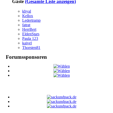
Gäste
(Gesamte Liste anzeigen)
khyal
Kellox
Ledertramp
fatrat
HerrBert
EldenStars
Paula 123
kaivel
Thorsten81
Forumssponsoren