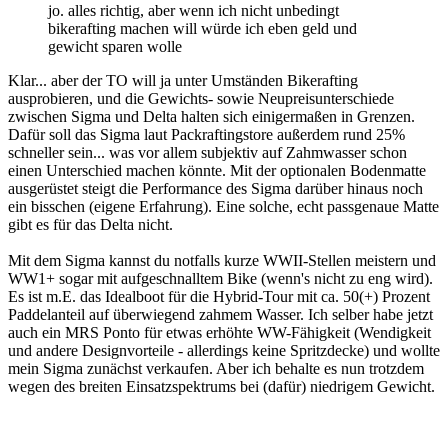
jo. alles richtig, aber wenn ich nicht unbedingt
bikerafting machen will würde ich eben geld und
gewicht sparen wolle
Klar... aber der TO will ja unter Umständen Bikerafting
ausprobieren, und die Gewichts- sowie Neupreisunterschiede
zwischen Sigma und Delta halten sich einigermaßen in Grenzen.
Dafür soll das Sigma laut Packraftingstore außerdem rund 25%
schneller sein... was vor allem subjektiv auf Zahmwasser schon
einen Unterschied machen könnte. Mit der optionalen Bodenmatte
ausgerüstet steigt die Performance des Sigma darüber hinaus noch
ein bisschen (eigene Erfahrung). Eine solche, echt passgenaue Matte
gibt es für das Delta nicht.
Mit dem Sigma kannst du notfalls kurze WWII-Stellen meistern und
WW1+ sogar mit aufgeschnalltem Bike (wenn's nicht zu eng wird).
Es ist m.E. das Idealboot für die Hybrid-Tour mit ca. 50(+) Prozent
Paddelanteil auf überwiegend zahmem Wasser. Ich selber habe jetzt
auch ein MRS Ponto für etwas erhöhte WW-Fähigkeit (Wendigkeit
und andere Designvorteile - allerdings keine Spritzdecke) und wollte
mein Sigma zunächst verkaufen. Aber ich behalte es nun trotzdem
wegen des breiten Einsatzspektrums bei (dafür) niedrigem Gewicht.