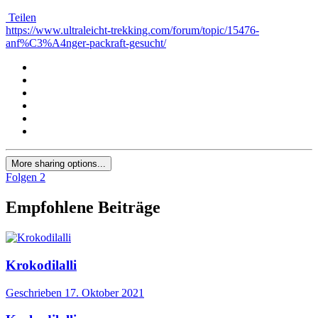
Teilen
https://www.ultraleicht-trekking.com/forum/topic/15476-
anf%C3%A4nger-packraft-gesucht/
More sharing options...
Folgen
2
Empfohlene Beiträge
Krokodilalli
Geschrieben
17. Oktober 2021