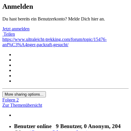
Anmelden
Du hast bereits ein Benutzerkonto? Melde Dich hier an.
Jetzt anmelden
Teilen
https://www.ultraleicht-trekking.com/forum/topic/15476-
anf%C3%A4nger-packraft-gesucht/
More sharing options...
Folgen
2
Zur Themenübersicht
Benutzer online
9 Benutzer
, 0 Anonym, 204