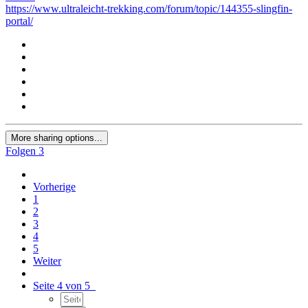
https://www.ultraleicht-trekking.com/forum/topic/144355-slingfin-
portal/
More sharing options...
Folgen
3
Vorherige
1
2
3
4
5
Weiter
Seite 4 von 5