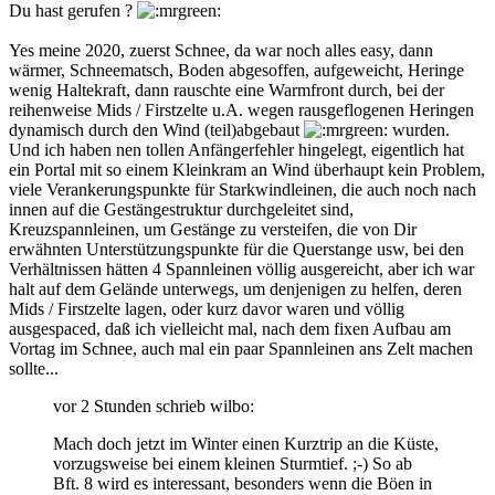
Du hast gerufen ?
Yes meine 2020, zuerst Schnee, da war noch alles easy, dann
wärmer, Schneematsch, Boden abgesoffen, aufgeweicht, Heringe
wenig Haltekraft, dann rauschte eine Warmfront durch, bei der
reihenweise Mids / Firstzelte u.A. wegen rausgeflogenen Heringen
dynamisch durch den Wind (teil)abgebaut
wurden.
Und ich haben nen tollen Anfängerfehler hingelegt, eigentlich hat
ein Portal mit so einem Kleinkram an Wind überhaupt kein Problem,
viele Verankerungspunkte für Starkwindleinen, die auch noch nach
innen auf die Gestängestruktur durchgeleitet sind,
Kreuzspannleinen, um Gestänge zu versteifen, die von Dir
erwähnten Unterstützungspunkte für die Querstange usw, bei den
Verhältnissen hätten 4 Spannleinen völlig ausgereicht, aber ich war
halt auf dem Gelände unterwegs, um denjenigen zu helfen, deren
Mids / Firstzelte lagen, oder kurz davor waren und völlig
ausgespaced, daß ich vielleicht mal, nach dem fixen Aufbau am
Vortag im Schnee, auch mal ein paar Spannleinen ans Zelt machen
sollte...
vor 2 Stunden schrieb wilbo:
Mach doch jetzt im Winter einen Kurztrip an die Küste,
vorzugsweise bei einem kleinen Sturmtief. ;-) So ab
Bft. 8 wird es interessant, besonders wenn die Böen in