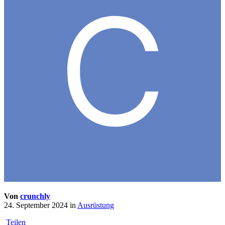
Von
crunchly
24. September 2024
in
Ausrüstung
Teilen