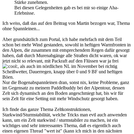
Stärke zunehmen.
Bei diesen Gelegenheiten gab es bei mir so einige Aha-
Erlebnisse.
Ich weiss, daß das auf den Beitrag von Martin bezogen war, Thema
ohne Spannleinen...
Aber grundsätzlich zum Portal, ich habe mehrfach mit dem Teil
schon bei mehr Wind gestanden, sowohl in heftigen Warmfronten in
den Alpen, die zusammen mit entsprechendem Regen dafür gesorgt
haben, daß durch Murenabgänge alle Straßen dicht waren, ok war
jetzt nicht so relevant, mit Packraft auf den Flüssen war ja frei
, als auch im nördlichen NL im November bei richtig
Scheißwetter, Dauerregen, knapp über 0 und 9 BF und heftigen
Böen.
Nur die Bogenabspannleinen dran, sonst nix, keine Probleme, ganz
im Gegensatz zu meinem Paddelbuddy bei der Alpentour, dessen
Zelt sich dynamisch an den Boden angeschmiegt hat, bis wir für
sein Zelt für eine Setting mit mehr Windschutz gesorgt haben.
Ich finde das ganze Thema Zeltkonstruktionen,
Starkwind/Sturmstabilität, welche Tricks man evtl auch anwenden
kann, um ein Zelt starkwind / sturmstabiler zu machen, ist ein
wichtiges und sehr interessantes Thema, daß es eigentlich auch
einen eigenen Thread "wert ist" (kann ich mich in den nächsten