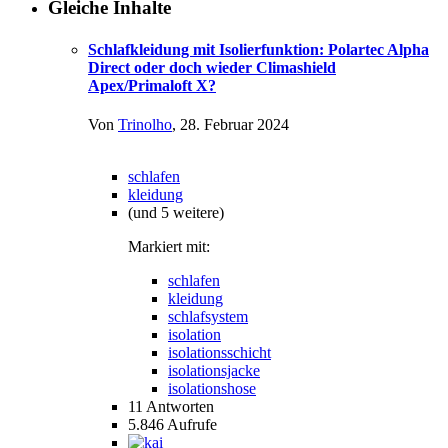
Gleiche Inhalte
Schlafkleidung mit Isolierfunktion: Polartec Alpha
Direct oder doch wieder Climashield
Apex/Primaloft X?
Von
Trinolho
,
28. Februar 2024
schlafen
kleidung
(und 5 weitere)
Markiert mit:
schlafen
kleidung
schlafsystem
isolation
isolationsschicht
isolationsjacke
isolationshose
11
Antworten
5.846
Aufrufe