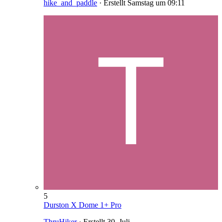
hike_and_paddle
· Erstellt
Samstag um 09:11
5
Durston X Dome 1+ Pro
ThruHiker
· Erstellt
30. Juli