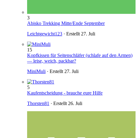
3
Abisko Trekking Mitte/Ende September
Leichtgewicht123
· Erstellt
27. Juli
15
Kopfkissen für Seitenschläfer (schlafe auf den Armen)
— leise, weich, packbar?
MiniMuli
· Erstellt
27. Juli
5
Kaufentscheidung - brauche eure Hilfe
Thorsten81
· Erstellt
26. Juli