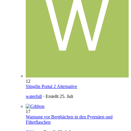
12
Slingfin Portal 2 Alternative
waterfall
· Erstellt
25. Juli
17
Warnung vor Bergbächen in den Pyrenäen und
Filterflaschen