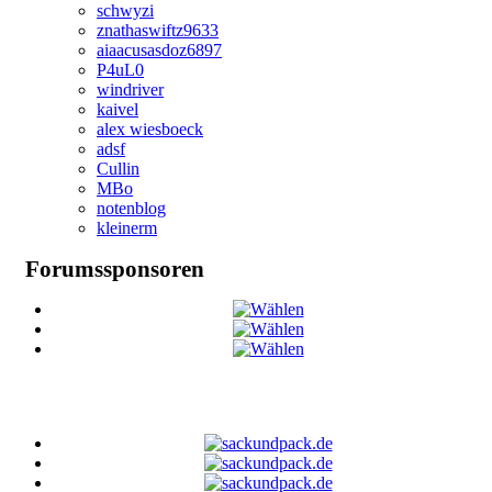
schwyzi
znathaswiftz9633
aiaacusasdoz6897
P4uL0
windriver
kaivel
alex wiesboeck
adsf
Cullin
MBo
notenblog
kleinerm
Forumssponsoren