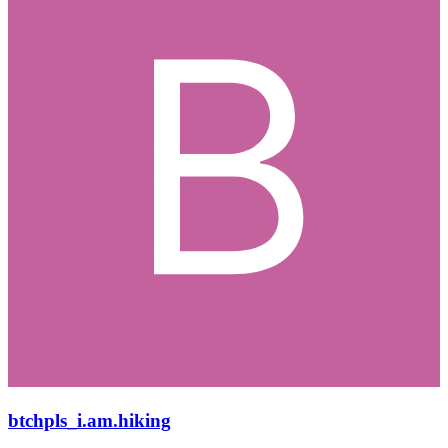
btchpls_i.am.hiking