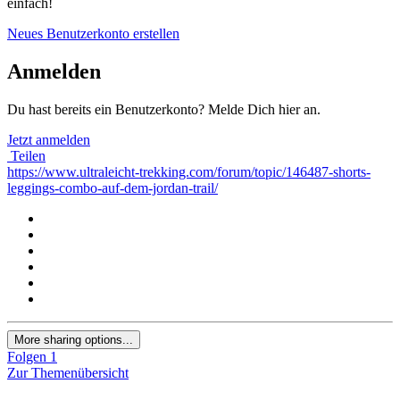
einfach!
Neues Benutzerkonto erstellen
Anmelden
Du hast bereits ein Benutzerkonto? Melde Dich hier an.
Jetzt anmelden
Teilen
https://www.ultraleicht-trekking.com/forum/topic/146487-shorts-
leggings-combo-auf-dem-jordan-trail/
More sharing options...
Folgen
1
Zur Themenübersicht