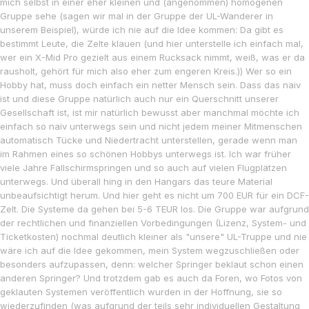
mich selbst in einer eher kleinen und (angenommen) homogenen
Gruppe sehe (sagen wir mal in der Gruppe der UL-Wanderer in
unserem Beispiel), würde ich nie auf die Idee kommen: Da gibt es
bestimmt Leute, die Zelte klauen (und hier unterstelle ich einfach mal,
wer ein X-Mid Pro gezielt aus einem Rucksack nimmt, weiß, was er da
rausholt, gehört für mich also eher zum engeren Kreis.)) Wer so ein
Hobby hat, muss doch einfach ein netter Mensch sein. Dass das naiv
ist und diese Gruppe natürlich auch nur ein Querschnitt unserer
Gesellschaft ist, ist mir natürlich bewusst aber manchmal möchte ich
einfach so naiv unterwegs sein und nicht jedem meiner Mitmenschen
automatisch Tücke und Niedertracht unterstellen, gerade wenn man
im Rahmen eines so schönen Hobbys unterwegs ist. Ich war früher
viele Jahre Fallschirmspringen und so auch auf vielen Flugplätzen
unterwegs. Und überall hing in den Hangars das teure Material
unbeaufsichtigt herum. Und hier geht es nicht um 700 EUR für ein DCF-
Zelt. Die Systeme da gehen bei 5-6 TEUR los. Die Gruppe war aufgrund
der rechtlichen und finanziellen Vorbedingungen (Lizenz, System- und
Ticketkosten) nochmal deutlich kleiner als "unsere" UL-Truppe und nie
wäre ich auf die Idee gekommen, mein System wegzuschließen oder
besonders aufzupassen, denn: welcher Springer beklaut schon einen
anderen Springer? Und trotzdem gab es auch da Foren, wo Fotos von
geklauten Systemen veröffentlich wurden in der Hoffnung, sie so
wiederzufinden (was aufgrund der teils sehr individuellen Gestaltung