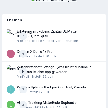
Themen
Erfahrung mit Robens ZigZag UL Matte,
2
182x51x0,3cm, grau
hike_and_paddle
· Erstellt
vor 21 Stunden
Durston X Dome 1+ Pro
5
ThruHiker
· Erstellt
30. Juli
Zettelwirtschaft, Waage, „was bleibt zuhause?"
14
— daraus ist eine App geworden
MiniMuli
· Erstellt
29. Juli
Western Uplands Backpacking Trail, Kanada
3
Luk14
· Erstellt
27. Juli
Abisko Trekking Mitte/Ende September
3
Leichtgewicht123
· Erstellt
27. Juli