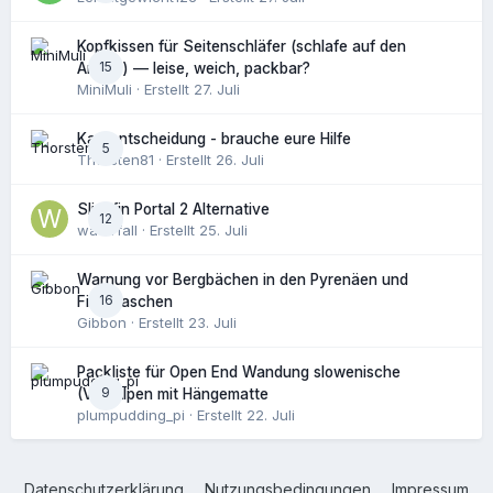
Kopfkissen für Seitenschläfer (schlafe auf den
15
Armen) — leise, weich, packbar?
MiniMuli
· Erstellt
27. Juli
Kaufentscheidung - brauche eure Hilfe
5
Thorsten81
· Erstellt
26. Juli
Slingfin Portal 2 Alternative
12
waterfall
· Erstellt
25. Juli
Warnung vor Bergbächen in den Pyrenäen und
16
Filterflaschen
Gibbon
· Erstellt
23. Juli
Packliste für Open End Wandung slowenische
9
(Vor)Alpen mit Hängematte
plumpudding_pi
· Erstellt
22. Juli
Datenschutzerklärung
Nutzungsbedingungen
Impressum