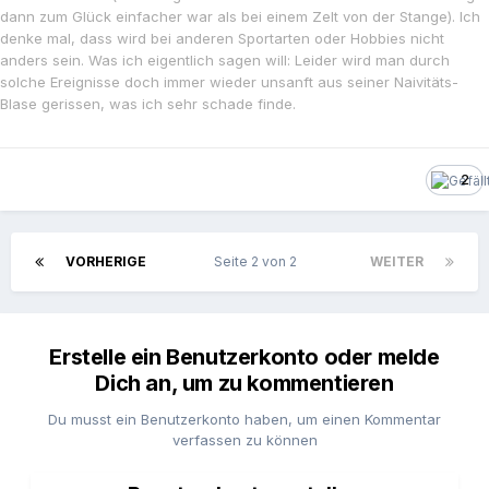
dann zum Glück einfacher war als bei einem Zelt von der Stange). Ich
denke mal, dass wird bei anderen Sportarten oder Hobbies nicht
anders sein. Was ich eigentlich sagen will: Leider wird man durch
solche Ereignisse doch immer wieder unsanft aus seiner Naivitäts-
Blase gerissen, was ich sehr schade finde.
2
VORHERIGE
Seite 2 von 2
WEITER
Erstelle ein Benutzerkonto oder melde
Dich an, um zu kommentieren
Du musst ein Benutzerkonto haben, um einen Kommentar
verfassen zu können