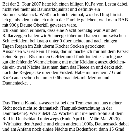
Bei der 2. Tour 2007 hatte ich einen billigen KuFa von Lestra dabei,
nicht viel mehr als Baumarktqualität und definitiv ein
Sommerschlafaack. Weiß noch nicht einmal, wo das Ding hin ist-
ich glaube den hatte ich mir in der Familie geliehen, weil mein RAB
mit 900g Daune Oberkill gewesen wäre.
Ich kann mich erinnern, dass eine Nacht brenzlig war. Auf den
Rallarveggen hatten wir Schneegestöber und haben dann zwischen
Schneefeldern bei knapp unter 0 übernachtet und nach einigen
Tagen Regen im Zelt überm Kocher Socken getrocknet.
Ansonsten war es kein Thema, darum mache ich mir mit dem Parsec
keine Sorgen. Bis um den Gefrierpunkt funktioniert es auch ganz
gut die fehlende Wärmeleistung mit mehr Kleidung auszugleichen-
die ein- zwei Nächte lässt man dann das Fleece an und deckt sich
noch die Regenjacke über den Fußteil. Habe mit meinem 7 Grad
KuFa auch schon bei unter 0 übernachtet- mit Merino und
Daunenjacke…
Das Thema Kondenswasser ist bei den Temperaturen aus meiner
Sicht noch nicht so dramatisch (Taupunktbetrachtung in der
Dämmebene). War zuletzt 2,5 Wochen mit meinem Sohn auf dem
Rad in Deutschland unterwegs (Ende April bis Mitte Mai 2026).
Wir hatten den Apache und einen anderen 1000g Daunensack dabei
und am Anfang noch einige Nächte mit Bodenfrost, dann 15 Grad