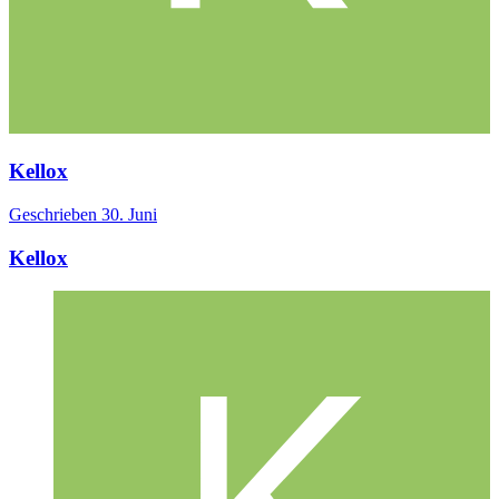
Kellox
Geschrieben
30. Juni
Kellox