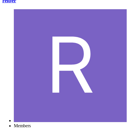
reiber
Members