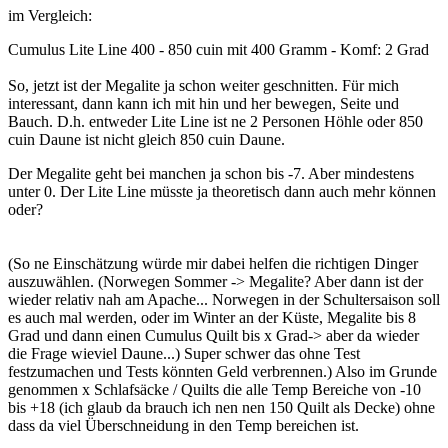
im Vergleich:
Cumulus Lite Line 400 - 850 cuin mit 400 Gramm - Komf: 2 Grad
So, jetzt ist der Megalite ja schon weiter geschnitten. Für mich
interessant, dann kann ich mit hin und her bewegen, Seite und
Bauch. D.h. entweder Lite Line ist ne 2 Personen Höhle oder 850
cuin Daune ist nicht gleich 850 cuin Daune.
Der Megalite geht bei manchen ja schon bis -7. Aber mindestens
unter 0. Der Lite Line müsste ja theoretisch dann auch mehr können
oder?
(So ne Einschätzung würde mir dabei helfen die richtigen Dinger
auszuwählen. (Norwegen Sommer -> Megalite? Aber dann ist der
wieder relativ nah am Apache... Norwegen in der Schultersaison soll
es auch mal werden, oder im Winter an der Küste, Megalite bis 8
Grad und dann einen Cumulus Quilt bis x Grad-> aber da wieder
die Frage wieviel Daune...) Super schwer das ohne Test
festzumachen und Tests könnten Geld verbrennen.) Also im Grunde
genommen x Schlafsäcke / Quilts die alle Temp Bereiche von -10
bis +18 (ich glaub da brauch ich nen nen 150 Quilt als Decke) ohne
dass da viel Überschneidung in den Temp bereichen ist.