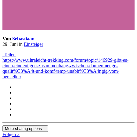
Von
Sebastiaan
29. Juni
in
Einsteiger
Teilen
https://www.ultraleicht-trekking.com/forum/topic/146929-gibt-es-
einen-eindeutigen-zusammenhang-zwischen-daunenmenge-
qualit%C3%A4t-und-komf-temp-unabh%C3%A4ngig-vom-
hersteller/
More sharing options...
Folgen
2