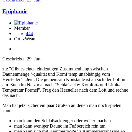
Epiphanie
Member.
444
Ort:
zWean
Geschrieben
29. Juni
zu: "
Gibt es einen eindeutigen Zusammenhang zwischen
Daunenmenge /-qualität und Komf temp unabhängig vom
Hersteller
" - Jein. Die gemeinsam Konstante ist an sich der Loft in
cm. Such im Netz mal nach "
Schlafsäcke: Komfort- und Limit-
Temperatur Formel
". Frag den Hersteller nach dem Loft und rechne
das nach.
Man hat jetzt sicher ein paar Größen an denen man noch spielen
kann:
man kann den Schlafsack enger oder weiter machen
man kann weniger Daune im Fußbereich rein tun.
man kann sich mit Kammergröße vs Kammeranzahl spielen