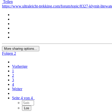
Teilen
https://www.ultraleicht-trekking.com/forum/topic/8327-klymit-litewat
More sharing options...
Folgen
2
Vorherige
1
2
3
4
Weiter
Seite 4 von 4