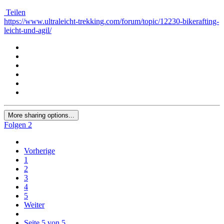
Teilen
https://www.ultraleicht-trekking.com/forum/topic/12230-bikerafting-
leicht-und-agil/
More sharing options...
Folgen
2
Vorherige
1
2
3
4
5
Weiter
Seite 5 von 5