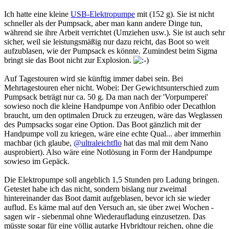
Ich hatte eine kleine
USB-Elektropumpe
mit (152 g). Sie ist nicht
schneller als der Pumpsack, aber man kann andere Dinge tun,
während sie ihre Arbeit verrichtet (Umziehen usw.). Sie ist auch sehr
sicher, weil sie leistungsmäßig nur dazu reicht, das Boot so weit
aufzublasen, wie der Pumpsack es könnte. Zumindest beim Sigma
bringt sie das Boot nicht zur Explosion.
Auf Tagestouren wird sie künftig immer dabei sein. Bei
Mehrtagestouren eher nicht. Wobei: Der Gewichtsunterschied zum
Pumpsack beträgt nur ca. 50 g. Da man nach der 'Vorpumperei'
sowieso noch die kleine Handpumpe von Anfibio oder Decathlon
braucht, um den optimalen Druck zu erzeugen, wäre das Weglassen
des Pumpsacks sogar eine Option. Das Boot gänzlich mit der
Handpumpe voll zu kriegen, wäre eine echte Qual... aber immerhin
machbar (ich glaube,
@ultraleichtflo
hat das mal mit dem Nano
ausprobiert). Also wäre eine Notlösung in Form der Handpumpe
sowieso im Gepäck.
Die Elektropumpe soll angeblich 1,5 Stunden pro Ladung bringen.
Getestet habe ich das nicht, sondern bislang nur zweimal
hintereinander das Boot damit aufgeblasen, bevor ich sie wieder
auflud. Es käme mal auf den Versuch an, sie über zwei Wochen -
sagen wir - siebenmal ohne Wiederaufladung einzusetzen. Das
müsste sogar für eine völlig autarke Hybridtour reichen, ohne die