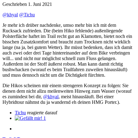
Geschrieben
1. Juni 2021
@khyal
@Tichu
Je mehr ich drüber nachdenke, umso mehr bin ich mit dem
Rucksack zufrieden. Die (beim Hiko fehlende) außenliegende
Polsterfläche haftet im Trail recht gut an Klamotten, bietet noch ein
bisschen Zusatzkomfort und braucht zum Trocknen nicht wirklich
lange (na ja, bei gutem Wetter). Ihr müsst bedenken, dass ich damit
auch zwei oder drei Tage hintereinander auf dem Bike verbringen
will... und nicht nur möglichst schnell zum Fluss gelangen.
Außerdem ist der Stoff äußerst robust. Man kann damit richtig
bushwhacken (worauf es beim Trailfahren zuweilen hinausläuft)
und muss dennoch nicht um die Dichtigkeit fürchten.
Die Hikos scheinen mir einem strengeren Konzept zu folgen: Sie
dienen dem nicht allzu meilenweiten Hinweg zum Wasser (worauf
es zumindest bei dir,
@khyal
, meist hinausläuft. Bei einer
Hybridtour nähmst du ja wandernd eh deinen HMG Porter.).
Tichu
reagierte darauf
1