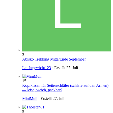
3
Abisko Trekking Mitte/Ende September
Leichtgewicht123
· Erstellt
27. Juli
15
Kopfkissen für Seitenschläfer (schlafe auf den Armen)
— leise, weich, packbar?
MiniMuli
· Erstellt
27. Juli
5