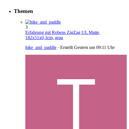
Themen
3
Erfahrung mit Robens ZigZag UL Matte,
182x51x0,3cm, grau
hike_and_paddle
· Erstellt
Gestern um 09:11 Uhr