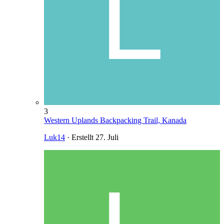
3
Western Uplands Backpacking Trail, Kanada
Luk14
· Erstellt
27. Juli