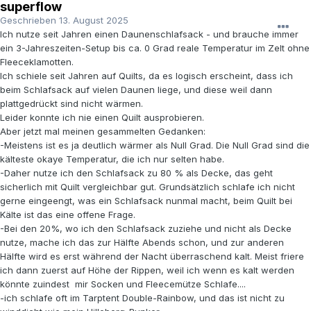
superflow
Geschrieben
13. August 2025
Ich nutze seit Jahren einen Daunenschlafsack - und brauche immer
ein 3-Jahreszeiten-Setup bis ca. 0 Grad reale Temperatur im Zelt ohne
Fleeceklamotten.
Ich schiele seit Jahren auf Quilts, da es logisch erscheint, dass ich
beim Schlafsack auf vielen Daunen liege, und diese weil dann
plattgedrückt sind nicht wärmen.
Leider konnte ich nie einen Quilt ausprobieren.
Aber jetzt mal meinen gesammelten Gedanken:
-Meistens ist es ja deutlich wärmer als Null Grad. Die Null Grad sind die
kälteste okaye Temperatur, die ich nur selten habe.
-Daher nutze ich den Schlafsack zu 80 % als Decke, das geht
sicherlich mit Quilt vergleichbar gut. Grundsätzlich schlafe ich nicht
gerne eingeengt, was ein Schlafsack nunmal macht, beim Quilt bei
Kälte ist das eine offene Frage.
-Bei den 20%, wo ich den Schlafsack zuziehe und nicht als Decke
nutze, mache ich das zur Hälfte Abends schon, und zur anderen
Hälfte wird es erst während der Nacht überraschend kalt. Meist friere
ich dann zuerst auf Höhe der Rippen, weil ich wenn es kalt werden
könnte zuindest mir Socken und Fleecemütze Schlafe....
-ich schlafe oft im Tarptent Double-Rainbow, und das ist nicht zu