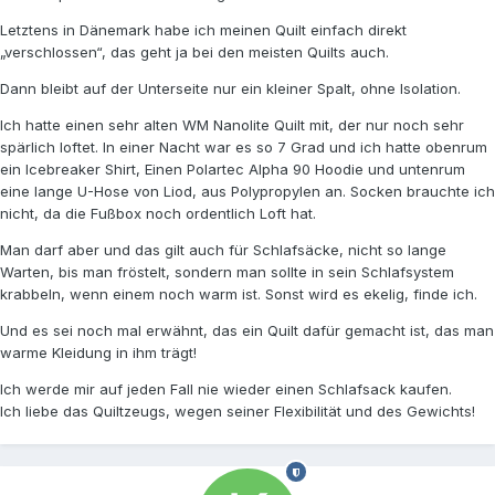
Letztens in Dänemark habe ich meinen Quilt einfach direkt
„verschlossen“, das geht ja bei den meisten Quilts auch.
Dann bleibt auf der Unterseite nur ein kleiner Spalt, ohne Isolation.
Ich hatte einen sehr alten WM Nanolite Quilt mit, der nur noch sehr
spärlich loftet. In einer Nacht war es so 7 Grad und ich hatte obenrum
ein Icebreaker Shirt, Einen Polartec Alpha 90 Hoodie und untenrum
eine lange U-Hose von Liod, aus Polypropylen an. Socken brauchte ich
nicht, da die Fußbox noch ordentlich Loft hat.
Man darf aber und das gilt auch für Schlafsäcke, nicht so lange
Warten, bis man fröstelt, sondern man sollte in sein Schlafsystem
krabbeln, wenn einem noch warm ist. Sonst wird es ekelig, finde ich.
Und es sei noch mal erwähnt, das ein Quilt dafür gemacht ist, das man
warme Kleidung in ihm trägt!
Ich werde mir auf jeden Fall nie wieder einen Schlafsack kaufen.
Ich liebe das Quiltzeugs, wegen seiner Flexibilität und des Gewichts!