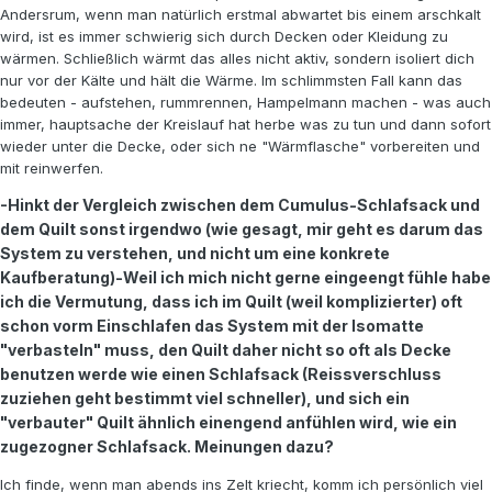
Andersrum, wenn man natürlich erstmal abwartet bis einem arschkalt
wird, ist es immer schwierig sich durch Decken oder Kleidung zu
wärmen. Schließlich wärmt das alles nicht aktiv, sondern isoliert dich
nur vor der Kälte und hält die Wärme. Im schlimmsten Fall kann das
bedeuten - aufstehen, rummrennen, Hampelmann machen - was auch
immer, hauptsache der Kreislauf hat herbe was zu tun und dann sofort
wieder unter die Decke, oder sich ne "Wärmflasche" vorbereiten und
mit reinwerfen.
-Hinkt der Vergleich zwischen dem Cumulus-Schlafsack und
dem Quilt sonst irgendwo (wie gesagt, mir geht es darum das
System zu verstehen, und nicht um eine konkrete
Kaufberatung)-Weil ich mich nicht gerne eingeengt fühle habe
ich die Vermutung, dass ich im Quilt (weil komplizierter) oft
schon vorm Einschlafen das System mit der Isomatte
"verbasteln" muss, den Quilt daher nicht so oft als Decke
benutzen werde wie einen Schlafsack (Reissverschluss
zuziehen geht bestimmt viel schneller), und sich ein
"verbauter" Quilt ähnlich einengend anfühlen wird, wie ein
zugezogner Schlafsack. Meinungen dazu?
Ich finde, wenn man abends ins Zelt kriecht, komm ich persönlich viel