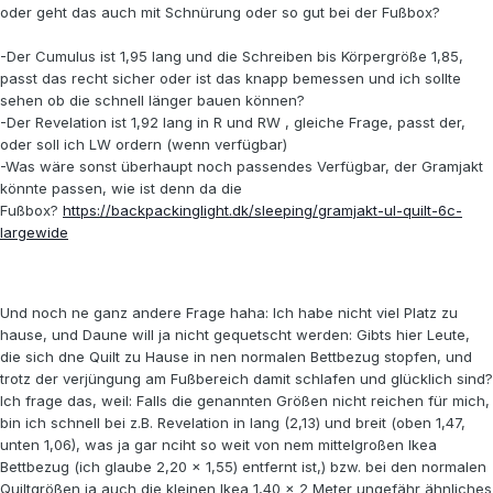
oder geht das auch mit Schnürung oder so gut bei der Fußbox?
-Der Cumulus ist 1,95 lang und die Schreiben bis Körpergröße 1,85,
passt das recht sicher oder ist das knapp bemessen und ich sollte
sehen ob die schnell länger bauen können?
-Der Revelation ist 1,92 lang in R und RW , gleiche Frage, passt der,
oder soll ich LW ordern (wenn verfügbar)
-Was wäre sonst überhaupt noch passendes Verfügbar, der Gramjakt
könnte passen, wie ist denn da die
Fußbox?
https://backpackinglight.dk/sleeping/gramjakt-ul-quilt-6c-
largewide
Und noch ne ganz andere Frage haha: Ich habe nicht viel Platz zu
hause, und Daune will ja nicht gequetscht werden: Gibts hier Leute,
die sich dne Quilt zu Hause in nen normalen Bettbezug stopfen, und
trotz der verjüngung am Fußbereich damit schlafen und glücklich sind?
Ich frage das, weil: Falls die genannten Größen nicht reichen für mich,
bin ich schnell bei z.B. Revelation in lang (2,13) und breit (oben 1,47,
unten 1,06), was ja gar nciht so weit von nem mittelgroßen Ikea
Bettbezug (ich glaube 2,20 x 1,55) entfernt ist,) bzw. bei den normalen
Quiltgrößen ja auch die kleinen Ikea 1,40 x 2 Meter ungefähr ähnliches