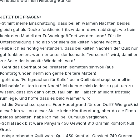
winddicht wie mein Hilleberg-Bunker.
JETZT DIE FRAGEN:
-Stimmt meine Einschätzung, dass bei eh warmen Nächten beides
gleich gut als Decke funktioniert (bzw dann davon abhängt, wie beim
konkreten Modell der Fußsack geöffnet werden kann? Für die
Unterscheidung sind also vor allem die kalten Nächte wichtig.
-Habe ich es richtig verstanden, dass bei kalten Nächten der Quilt nur
gut funktioniert, wenn er unter der Isomatte "verschürt" wird, damit er
zur Seite der Isomatte Winddicht wird?
-Geht das überhaupt bei breiteren Isomatten sinnvoll (aus
Komfortgründen nehm ich gerne breitere Matten)
-geht das "Fertigmachen für Kälte" beim Quilt überhaupt schnell im
Halbschlaf mitten in der Nacht? Ich kenne mich leider zu gut, um zu
wissen, dass ich dann oft zu faul bin, im Halbschlaf leicht fröstelig
rumliege, und hoffe dass es bald wärmer wird.
-ist die Gewichtsersparnis Euer Hauptgrund für den Quilt? Wie groß ist
diese? Ich will an dieser Stelle keine Kaufberatung, aber da die Firma
beides anbieten, habe ich mal bei Cumulus verglichen.
-Schlafsack bist wäre Panyam 450 Gewicht 810 Gramm Komfort Null
Grad,
-entsprechender Quilt wäre Quilt 450 Komfort Gewicht 740 Gramm