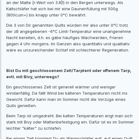
an der Matte [r-Wert von 3.8]!) in den Bergen unterwegs. Als
Kaltschläfer hat sich bei mir eine Daunenfüllung mit 500g
(800cuin+) bis knapp unter 0°C bewährt.
Die 3 von Dir genannten Quilts würden mir also unter 0°C trotz
der zB angegebenen -6°C Limit-Temperatur eine unangenehme
Nacht bereiten, d.h. es gäbe häufiges Wachwerden, Frieren
gegen 4 Uhr morgens. Im Ganzen also quantitativ und qualitativ
wäre es unzureichender Schlaf mit schlechterer Regeneration.
Bist Du mit geschlossenem Zelt/Tarptent oder offenem Tarp,
evtl. mit Bivy, unterwegs?
Ein geschlossenes Zelt ist generell wärmer und weniger
windanfällig. Da fällt Wind bei kälteren Temperaturen nicht ins
Gewicht. Dafür kann man im Sommer nicht die Vorzüge eines
Quits genießen.
Beim Tarp ist umgedreht. Bei kalten Temperaturen engt man sich
stark mit Bivy oder Mattenbefestigung ein. Dafür ist es im Sommer
leichter "kälter" zu schlafen.
Bei einem Zelt könntest Du als Warmschläfer evtl. auf einen Quilt