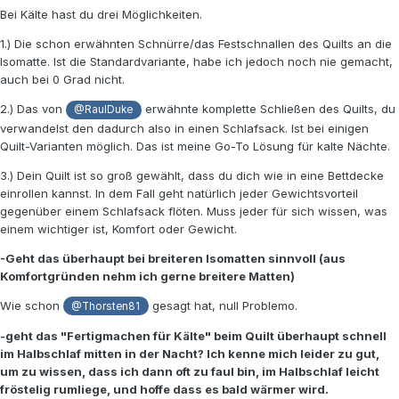
Bei Kälte hast du drei Möglichkeiten.
1.) Die schon erwähnten Schnürre/das Festschnallen des Quilts an die
Isomatte. Ist die Standardvariante, habe ich jedoch noch nie gemacht,
auch bei 0 Grad nicht.
2.) Das von
erwähnte komplette Schließen des Quilts, du
@RaulDuke
verwandelst den dadurch also in einen Schlafsack. Ist bei einigen
Quilt-Varianten möglich. Das ist meine Go-To Lösung für kalte Nächte.
3.) Dein Quilt ist so groß gewählt, dass du dich wie in eine Bettdecke
einrollen kannst. In dem Fall geht natürlich jeder Gewichtsvorteil
gegenüber einem Schlafsack flöten. Muss jeder für sich wissen, was
einem wichtiger ist, Komfort oder Gewicht.
-Geht das überhaupt bei breiteren Isomatten sinnvoll (aus
Komfortgründen nehm ich gerne breitere Matten)
Wie schon
gesagt hat, null Problemo.
@Thorsten81
-geht das "Fertigmachen für Kälte" beim Quilt überhaupt schnell
im Halbschlaf mitten in der Nacht? Ich kenne mich leider zu gut,
um zu wissen, dass ich dann oft zu faul bin, im Halbschlaf leicht
fröstelig rumliege, und hoffe dass es bald wärmer wird.