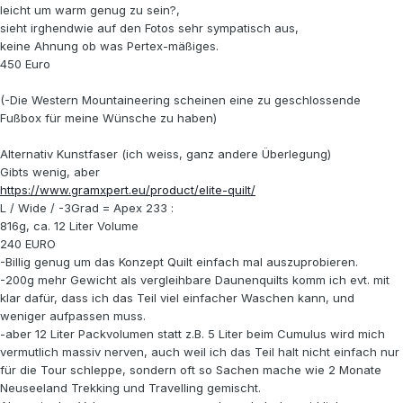
leicht um warm genug zu sein?,
sieht irghendwie auf den Fotos sehr sympatisch aus,
keine Ahnung ob was Pertex-mäßiges.
450 Euro
(-Die Western Mountaineering scheinen eine zu geschlossende
Fußbox für meine Wünsche zu haben)
Alternativ Kunstfaser (ich weiss, ganz andere Überlegung)
Gibts wenig, aber
https://www.gramxpert.eu/product/elite-quilt/
L / Wide / -3Grad = Apex 233 :
816g, ca. 12 Liter Volume
240 EURO
-Billig genug um das Konzept Quilt einfach mal auszuprobieren.
-200g mehr Gewicht als vergleihbare Daunenquilts komm ich evt. mit
klar dafür, dass ich das Teil viel einfacher Waschen kann, und
weniger aufpassen muss.
-aber 12 Liter Packvolumen statt z.B. 5 Liter beim Cumulus wird mich
vermutlich massiv nerven, auch weil ich das Teil halt nicht einfach nur
für die Tour schleppe, sondern oft so Sachen mache wie 2 Monate
Neuseeland Trekking und Travelling gemischt.