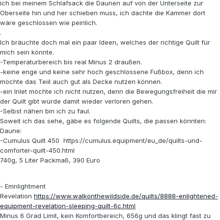
ich bei meinem Schlafsack die Daunen auf von der Unterseite zur
Oberseite hin und her schieben muss, ich dachte die Kammer dort
wäre geschlossen wie peinlich.
.
Ich bräuchte doch mal ein paar Ideen, welches der richtige Quilt für
mich sein könnte.
-Temperaturbereich bis real Minus 2 draußen.
-keine enge und keine sehr hoch geschlossene Fußbox, denn ich
möchte das Teiil auch gut als Decke nutzen können.
-ein Inlet möchte ich nicht nutzen, denn die Bewegungsfreiheit die mir
der Quilt gibt würde damit wieder verloren gehen.
-Selbst nähen bin ich zu faul.
Soweit ich das sehe, gäbe es folgende Quilts, die passen könnten:
Daune:
-Cumulus Quilt 450 https://cumulus.equipment/eu_de/quilts-und-
comforter-quilt-450.html
740g, 5 Liter Packmaß, 390 Euro
- Emnlightment
Revelation
https://www.walkonthewildside.de/quilts/8888-enlightened-
equipment-revelation-sleeping-quilt-6c.html
Minus 6 Grad Limit, kein Komfortbereich, 656g und das klingt fast zu