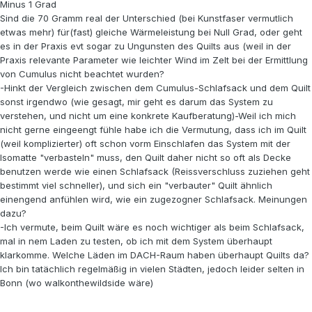
Minus 1 Grad
Sind die 70 Gramm real der Unterschied (bei Kunstfaser vermutlich
etwas mehr) für(fast) gleiche Wärmeleistung bei Null Grad, oder geht
es in der Praxis evt sogar zu Ungunsten des Quilts aus (weil in der
Praxis relevante Parameter wie leichter Wind im Zelt bei der Ermittlung
von Cumulus nicht beachtet wurden?
-Hinkt der Vergleich zwischen dem Cumulus-Schlafsack und dem Quilt
sonst irgendwo (wie gesagt, mir geht es darum das System zu
verstehen, und nicht um eine konkrete Kaufberatung)-Weil ich mich
nicht gerne eingeengt fühle habe ich die Vermutung, dass ich im Quilt
(weil komplizierter) oft schon vorm Einschlafen das System mit der
Isomatte "verbasteln" muss, den Quilt daher nicht so oft als Decke
benutzen werde wie einen Schlafsack (Reissverschluss zuziehen geht
bestimmt viel schneller), und sich ein "verbauter" Quilt ähnlich
einengend anfühlen wird, wie ein zugezogner Schlafsack. Meinungen
dazu?
-Ich vermute, beim Quilt wäre es noch wichtiger als beim Schlafsack,
mal in nem Laden zu testen, ob ich mit dem System überhaupt
klarkomme. Welche Läden im DACH-Raum haben überhaupt Quilts da?
Ich bin tatächlich regelmäßig in vielen Städten, jedoch leider selten in
Bonn (wo walkonthewildside wäre)