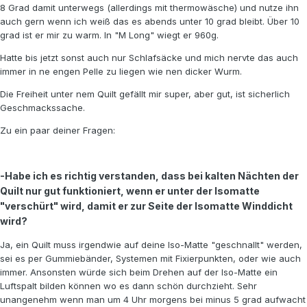
8 Grad damit unterwegs (allerdings mit thermowäsche) und nutze ihn
auch gern wenn ich weiß das es abends unter 10 grad bleibt. Über 10
grad ist er mir zu warm. In "M Long" wiegt er 960g.
Hatte bis jetzt sonst auch nur Schlafsäcke und mich nervte das auch
immer in ne engen Pelle zu liegen wie nen dicker Wurm.
Die Freiheit unter nem Quilt gefällt mir super, aber gut, ist sicherlich
Geschmackssache.
Zu ein paar deiner Fragen:
-Habe ich es richtig verstanden, dass bei kalten Nächten der
Quilt nur gut funktioniert, wenn er unter der Isomatte
"verschürt" wird, damit er zur Seite der Isomatte Winddicht
wird?
Ja, ein Quilt muss irgendwie auf deine Iso-Matte "geschnallt" werden,
sei es per Gummiebänder, Systemen mit Fixierpunkten, oder wie auch
immer. Ansonsten würde sich beim Drehen auf der Iso-Matte ein
Luftspalt bilden können wo es dann schön durchzieht. Sehr
unangenehm wenn man um 4 Uhr morgens bei minus 5 grad aufwacht