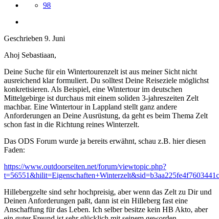
98
Geschrieben
9. Juni
Ahoj Sebastiaan,
Deine Suche für ein Wintertourenzelt ist aus meiner Sicht nicht
ausreichend klar formuliert. Du solltest Deine Reiseziele möglichst
konkretisieren. Als Beispiel, eine Wintertour im deutschen
Mittelgebirge ist durchaus mit einem soliden 3-jahreszeiten Zelt
machbar. Eine Wintertour in Lappland stellt ganz andere
Anforderungen an Deine Ausrüstung, da geht es beim Thema Zelt
schon fast in die Richtung reines Winterzelt.
Das ODS Forum wurde ja bereits erwähnt, schau z.B. hier diesen
Faden:
https://www.outdoorseiten.net/forum/viewtopic.php?
t=56551&hilit=Eigenschaften+Winterzelt&sid=b3aa225fe4f7603441c
Hillebergzelte sind sehr hochpreisig, aber wenn das Zelt zu Dir und
Deinen Anforderungen paßt, dann ist ein Hilleberg fast eine
Anschaffung für das Leben. Ich selber besitze kein HB Akto, aber
ein guter Freund ist sehr glücklich mit seinem geworden.