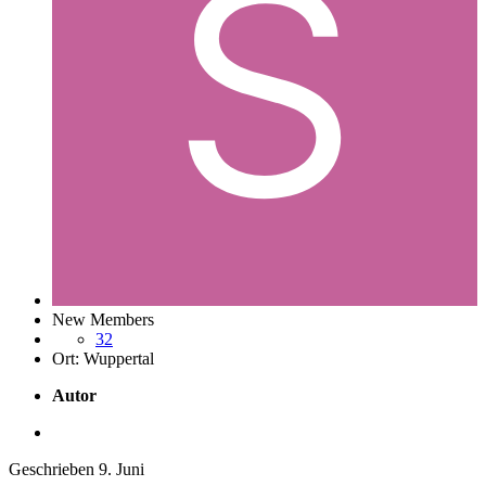
New Members
32
Ort:
Wuppertal
Autor
Geschrieben
9. Juni