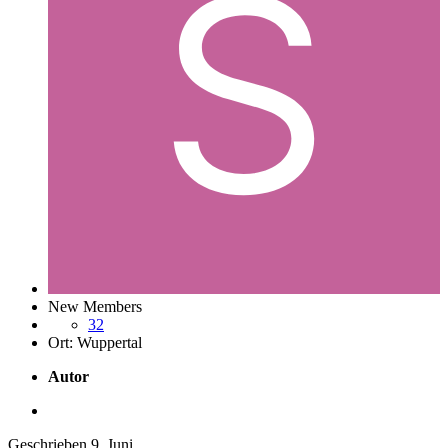
New Members
32
Ort:
Wuppertal
Autor
Geschrieben
9. Juni