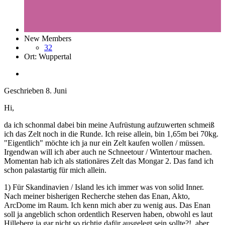
New Members
32
Ort:
Wuppertal
Geschrieben
8. Juni
Hi,
da ich schonmal dabei bin meine Aufrüstung aufzuwerten schmeiß
ich das Zelt noch in die Runde. Ich reise allein, bin 1,65m bei 70kg.
"Eigentlich" möchte ich ja nur ein Zelt kaufen wollen / müssen.
Irgendwan will ich aber auch ne Schneetour / Wintertour machen.
Momentan hab ich als stationäres Zelt das Mongar 2. Das fand ich
schon palastartig für mich allein.
1) Für Skandinavien / Island les ich immer was von solid Inner.
Nach meiner bisherigen Recherche stehen das Enan, Akto,
ArcDome im Raum. Ich kenn mich aber zu wenig aus. Das Enan
soll ja angeblich schon ordentlich Reserven haben, obwohl es laut
Hilleberg ja gar nicht so richtig dafür ausgelegt sein sollte?!, aber