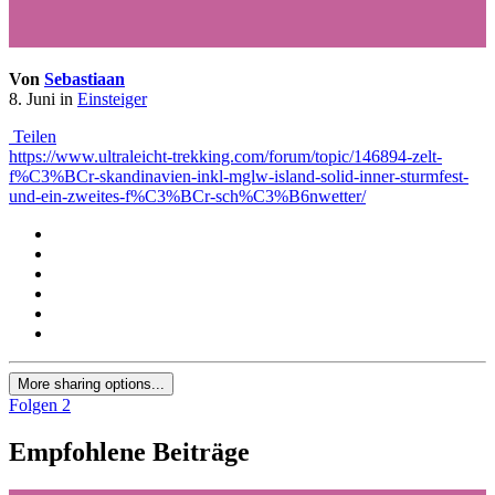
Von
Sebastiaan
8. Juni
in
Einsteiger
Teilen
https://www.ultraleicht-trekking.com/forum/topic/146894-zelt-
f%C3%BCr-skandinavien-inkl-mglw-island-solid-inner-sturmfest-
und-ein-zweites-f%C3%BCr-sch%C3%B6nwetter/
More sharing options...
Folgen
2
Empfohlene Beiträge