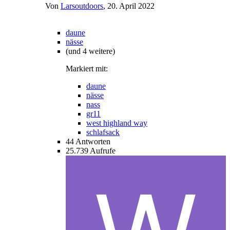
Von
Larsoutdoors
,
20. April 2022
daune
nässe
(und 4 weitere)
Markiert mit:
daune
nässe
nass
gr11
west highland way
schlafsack
44
Antworten
25.739
Aufrufe