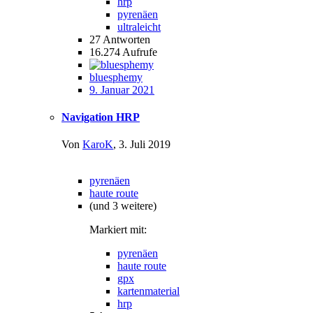
hrp
pyrenäen
ultraleicht
27
Antworten
16.274
Aufrufe
bluesphemy
9. Januar 2021
Navigation HRP
Von
KaroK
,
3. Juli 2019
pyrenäen
haute route
(und 3 weitere)
Markiert mit:
pyrenäen
haute route
gpx
kartenmaterial
hrp