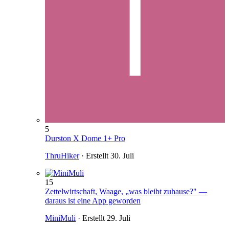
5
Durston X Dome 1+ Pro
ThruHiker
· Erstellt
30. Juli
15
Zettelwirtschaft, Waage, „was bleibt zuhause?" —
daraus ist eine App geworden
MiniMuli
· Erstellt
29. Juli