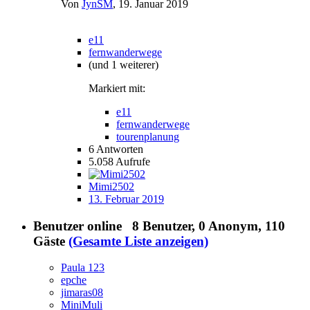
Von
JynSM
,
19. Januar 2019
e11
fernwanderwege
(und 1 weiterer)
Markiert mit:
e11
fernwanderwege
tourenplanung
6
Antworten
5.058
Aufrufe
Mimi2502
13. Februar 2019
Benutzer online
8 Benutzer
, 0 Anonym, 110
Gäste
(Gesamte Liste anzeigen)
Paula 123
epche
jimaras08
MiniMuli