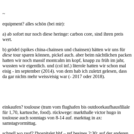
~
equipment? alles schön (bei mir):
a) ab sofort nur noch diese heringe: carbon core, sind ihren preis
wert.
b) grödel (spikes china-chainsen und chainsen) hätten wir uns für
diese
tour sparen können, pickel auch. aber beim nächtlichen packen
hatten wir noch massif montcalm im kopf, knapp zu früh im jahr,
wussten wir eigentlich. und (col inf.) literole hatten wir schon mal
eisig - im september (2014). von dem hab ich zuletzt gelesen, dass
da gar nichts mehr weiss/eisig war (- 2017 oder 2018).
einkaufen? toulouse (tram vom flughafen bis outdoorkaufhausfiliale
für 1,70, kartusche, food). rückwege: markthalle victor hugo in
toulouse auch sonntags von 8-14 auf. markttag in ax:
samstagvormittag.
schnell wo rauf? l'hospitalet bhf – ref besines 2:30; auf der anderen