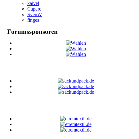
kaivel
Capere
SvenW
finges
Forumssponsoren