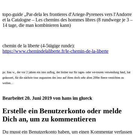
topo-guide „Par-dela les frontieres d'Ariege-Pyrenees vers l'Andorre
et la Catalogne – Les chemins des hommes libres (8 rundwege je 3 –
14 tage, die man kombinieren kann)
chemin de la liberte (4-5tägige runde):
https://www.chemindelaliberte.fr/le-chemin-de-la-liberte
ps: frau w., der vor 2 jahren ein imo zuflog, der bisher nur für tages- oder we-touren verwendung fand, hat
geäussert, für die nächste tour zugunsten des imo auf ihren doch sehr alten 200er fleece verzichten zu
wollen...
Bearbeitet
20. Juni 2019
von hans im glueck
Erstelle ein Benutzerkonto oder melde
Dich an, um zu kommentieren
Du musst ein Benutzerkonto haben, um einen Kommentar verfassen