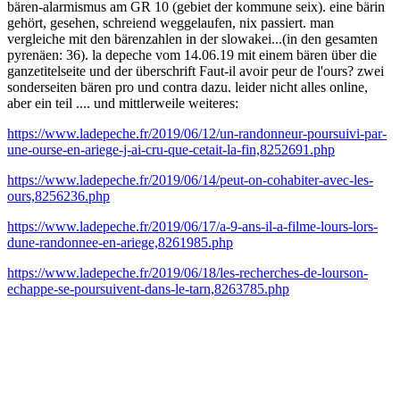
bären-alarmismus am GR 10 (gebiet der kommune seix). eine bärin
gehört, gesehen, schreiend weggelaufen, nix passiert. man
vergleiche mit den bärenzahlen in der slowakei...(in den gesamten
pyrenäen: 36). la depeche vom 14.06.19 mit einem bären über die
ganzetitelseite und der überschrift Faut-il avoir peur de l'ours? zwei
sonderseiten bären pro und contra dazu. leider nicht alles online,
aber ein teil .... und mittlerweile weiteres:
https://www.ladepeche.fr/2019/06/12/un-randonneur-poursuivi-par-
une-ourse-en-ariege-j-ai-cru-que-cetait-la-fin,8252691.php
https://www.ladepeche.fr/2019/06/14/peut-on-cohabiter-avec-les-
ours,8256236.php
https://www.ladepeche.fr/2019/06/17/a-9-ans-il-a-filme-lours-lors-
dune-randonnee-en-ariege,8261985.php
https://www.ladepeche.fr/2019/06/18/les-recherches-de-lourson-
echappe-se-poursuivent-dans-le-tarn,8263785.php