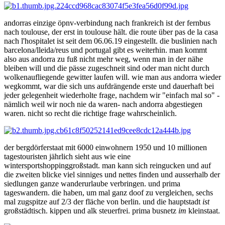
andorras einzige öpnv-verbindung nach frankreich ist der fernbus
nach toulouse, der erst in toulouse hält. die route über pas de la casa
nach l'hospitalet ist seit dem 06.06.19 eingestellt. die buslinien nach
barcelona/lleida/reus und portugal gibt es weiterhin. man kommt
also aus andorra zu fuß nicht mehr weg, wenn man in der nähe
bleiben will und die pässe zugeschneit sind oder man nicht durch
wolkenaufliegende gewitter laufen will. wie man aus andorra wieder
wegkommt, war die sich uns aufdrängende erste und dauerhaft bei
jeder gelegenheit wiederholte frage, nachdem wir "einfach mal so" -
nämlich weil wir noch nie da waren- nach andorra abgestiegen
waren. nicht so recht die richtige frage wahrscheinlich.
der bergdörferstaat mit 6000 einwohnern 1950 und 10 millionen
tagestouristen jährlich sieht aus wie eine
wintersportshoppinggroßstadt. man kann sich reingucken und auf
die zweiten blicke viel sinniges und nettes finden und ausserhalb der
siedlungen ganze wanderurlaube verbringen. und prima
tageswandern. die haben, um mal ganz doof zu vergleichen, sechs
mal zugspitze auf 2/3 der fläche von berlin. und die hauptstadt
ist
großstädtisch. kippen und alk steuerfrei. prima busnetz
im
kleinstaat.