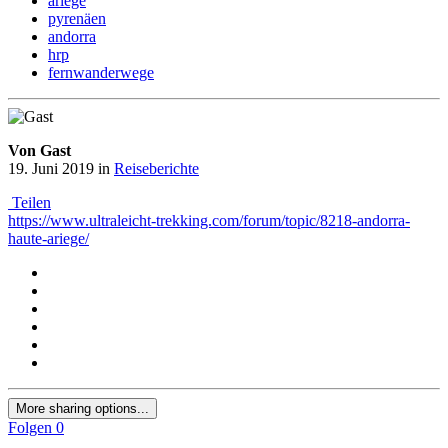
ariege
pyrenäen
andorra
hrp
fernwanderwege
Von Gast
19. Juni 2019
in
Reiseberichte
Teilen
https://www.ultraleicht-trekking.com/forum/topic/8218-andorra-
haute-ariege/
More sharing options...
Folgen
0