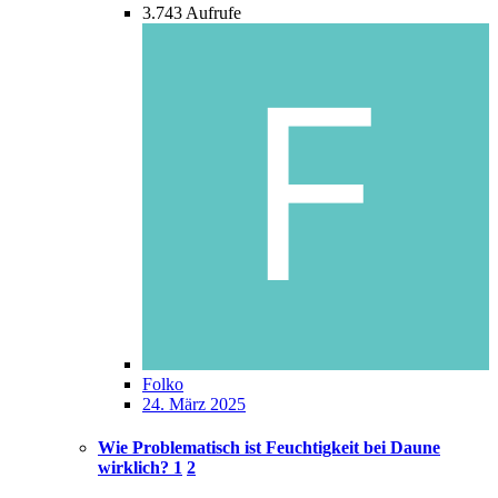
3.743
Aufrufe
Folko
24. März 2025
Wie Problematisch ist Feuchtigkeit bei Daune
wirklich?
1
2