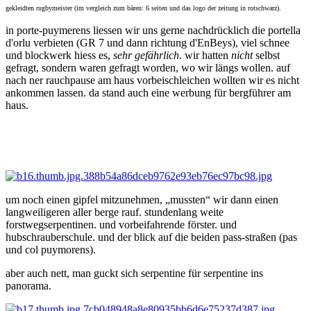
gekleidten rugbymeister (im vergleich zum bären: 6 seiten und das logo der zeitung in rotschwarz).
in porte-puymerens liessen wir uns gerne nachdrücklich die portella
d'orlu verbieten (GR 7 und dann richtung d'EnBeys), viel schnee
und blockwerk hiess es,
sehr
gefährlich
. wir hatten
nicht
selbst
gefragt, sondern waren gefragt worden, wo wir längs wollen. auf
nach ner rauchpause am haus vorbeischleichen wollten wir es nicht
ankommen lassen. da stand auch eine werbung für bergführer am
haus.
um noch einen gipfel mitzunehmen, „mussten“ wir dann einen
langweiligeren aller berge rauf. stundenlang weite
forstwegserpentinen. und vorbeifahrende förster. und
hubschrauberschule. und der blick auf die beiden pass-straßen (pas
und col puymorens).
aber auch nett, man guckt sich serpentine für serpentine ins
panorama.