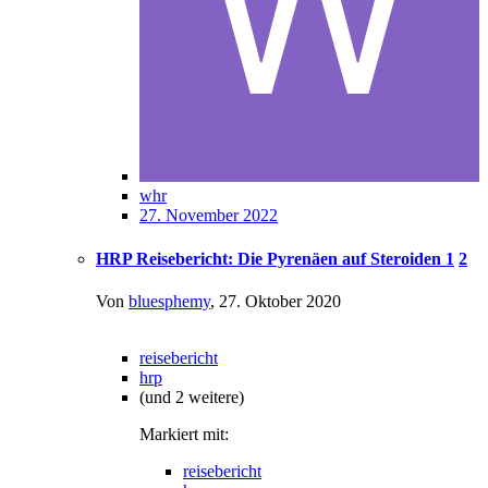
whr
27. November 2022
HRP Reisebericht: Die Pyrenäen auf Steroiden
1
2
Von
bluesphemy
,
27. Oktober 2020
reisebericht
hrp
(und 2 weitere)
Markiert mit:
reisebericht