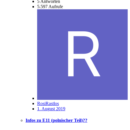
5
Antworten
5.597
Aufrufe
RosiRastlos
1. August 2019
Infos zu E11 (polnischer Teil)??