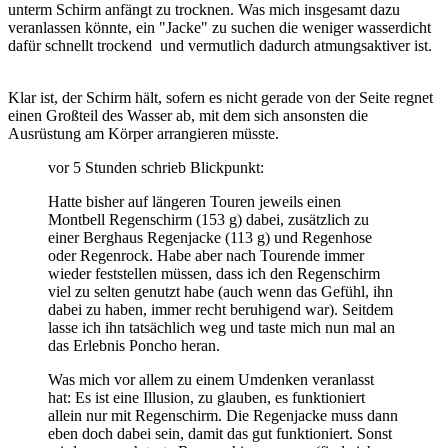
unterm Schirm anfängt zu trocknen. Was mich insgesamt dazu
veranlassen könnte, ein "Jacke" zu suchen die weniger wasserdicht
dafür schnellt trockend und vermutlich dadurch atmungsaktiver ist.
Klar ist, der Schirm hält, sofern es nicht gerade von der Seite regnet
einen Großteil des Wasser ab, mit dem sich ansonsten die
Ausrüstung am Körper arrangieren müsste.
vor 5 Stunden schrieb Blickpunkt:
Hatte bisher auf längeren Touren jeweils einen
Montbell Regenschirm (153 g) dabei, zusätzlich zu
einer Berghaus Regenjacke (113 g) und Regenhose
oder Regenrock. Habe aber nach Tourende immer
wieder feststellen müssen, dass ich den Regenschirm
viel zu selten genutzt habe (auch wenn das Gefühl, ihn
dabei zu haben, immer recht beruhigend war). Seitdem
lasse ich ihn tatsächlich weg und taste mich nun mal an
das Erlebnis Poncho heran.
Was mich vor allem zu einem Umdenken veranlasst
hat: Es ist eine Illusion, zu glauben, es funktioniert
allein nur mit Regenschirm. Die Regenjacke muss dann
eben doch dabei sein, damit das gut funktioniert. Sonst