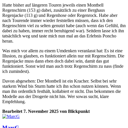
Hatte bisher auf längeren Touren jeweils einen Montbell
Regenschirm (153 g) dabei, zusätzlich zu einer Berghaus
Regenjacke (113 g) und Regenhose oder Regenrock. Habe aber
nach Tourende immer wieder feststellen müssen, dass ich den
Regenschirm viel zu selten genutzt habe (auch wenn das Gefühl, ihn
dabei zu haben, immer recht beruhigend war). Seitdem lasse ich ihn
tatsächlich weg und taste mich nun mal an das Erlebnis Poncho
heran.
Was mich vor allem zu einem Umdenken veranlasst hat: Es ist eine
Illusion, zu glauben, es funktioniert allein nur mit Regenschirm. Die
Regenjacke muss dann eben doch dabei sein, damit das gut
funktioniert. Sonst wird man auch trotz Regenschirm zu nass (finde
ich zumindest).
Davon abgesehen: Der Montbell ist ein Kracher. Selbst bei sehr
starkem Wind bis Sturm hatte ich ihn schon nutzen können. Wenn
man ihn ordentlich festhält, kollabiert er nicht. Das bekommen die
Modelle aus der Drogerie nicht hin. Wer sowas sucht, klare
Empfehlung.
Bearbeitet
7. November 2025
von Blickpunkt
MarcG