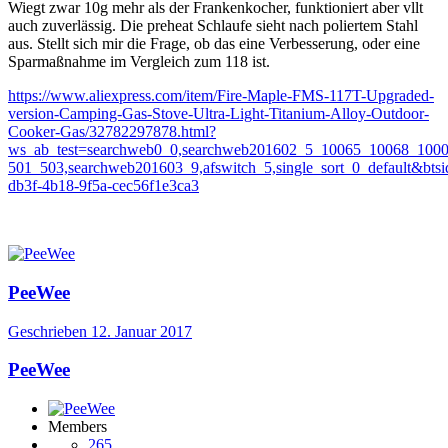
Wiegt zwar 10g mehr als der Frankenkocher, funktioniert aber vllt
auch zuverlässig. Die preheat Schlaufe sieht nach poliertem Stahl
aus. Stellt sich mir die Frage, ob das eine Verbesserung, oder eine
Sparmaßnahme im Vergleich zum 118 ist.
https://www.aliexpress.com/item/Fire-Maple-FMS-117T-Upgraded-
version-Camping-Gas-Stove-Ultra-Light-Titanium-Alloy-Outdoor-
Cooker-Gas/32782297878.html?
ws_ab_test=searchweb0_0,searchweb201602_5_10065_10068_1
501_503,searchweb201603_9,afswitch_5,single_sort_0_default&bts
db3f-4b18-9f5a-cec56f1e3ca3
PeeWee
Geschrieben
12. Januar 2017
PeeWee
Members
265