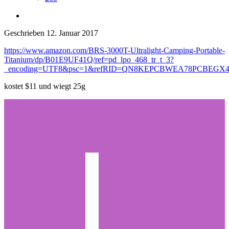
Geschrieben
12. Januar 2017
https://www.amazon.com/BRS-3000T-Ultralight-Camping-Portable-
Titanium/dp/B01E9UF41Q/ref=pd_lpo_468_tr_t_3?
_encoding=UTF8&psc=1&refRID=QN8KEPCBWEA78PCBEGX
kostet $11 und wiegt 25g