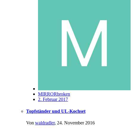
MIRRORbroken
2. Februar 2017
Topfständer und UL-Kochset
Von
waldradler
,
24. November 2016