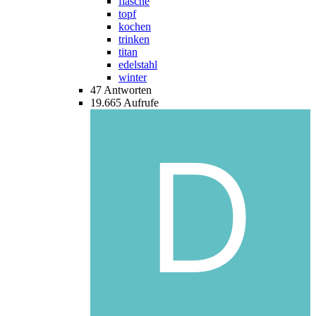
flasche
topf
kochen
trinken
titan
edelstahl
winter
47
Antworten
19.665
Aufrufe