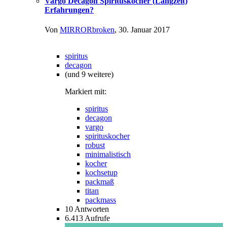
Vargo Decagon Spirituskocher (Langzeit)
Erfahrungen?
Von
MIRRORbroken
,
30. Januar 2017
spiritus
decagon
(und 9 weitere)
Markiert mit:
spiritus
decagon
vargo
spirituskocher
robust
minimalistisch
kocher
kochsetup
packmaß
titan
packmass
10
Antworten
6.413
Aufrufe