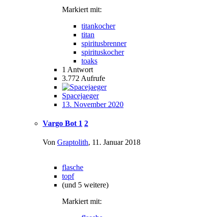
Markiert mit:
titankocher
titan
spiritusbrenner
spirituskocher
toaks
1
Antwort
3.772
Aufrufe
Spacejaeger
13. November 2020
Vargo Bot
1
2
Von
Graptolith
,
11. Januar 2018
flasche
topf
(und 5 weitere)
Markiert mit: