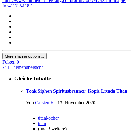
https://www.ultraleicht-trekking.com/forum/topic/4733-fire-maple-
fms-117t2-118t/
More sharing options...
Folgen
0
Zur Themenübersicht
Gleiche Inhalte
Toak Siphon Spiritusbrenner; Kopie Lixada Titan
Von
Carsten K.
,
13. November 2020
titankocher
titan
(und 3 weitere)