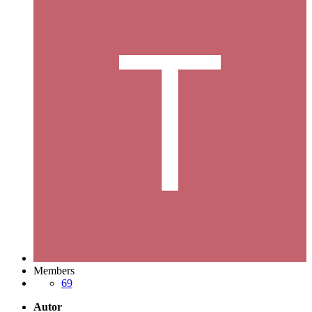
Members
69
Autor