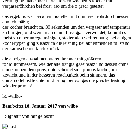
verfühgung, habe aber in den letzten wochen 6 kocher mit
vergaserröhrchen bei frost, (so um die o grad) getestet.
das ergebnis war bei allen modellen mit dünneren rohrdurchmessern
ähnlich mäßig.
der kocher braucht ca. 30 sekunden um den vergaser auf temperatur
zu bringen, und wenn man dann flüssiggas verwendet, kommt es
meist zu einer unregelmäßigen, stotternden verbrennung. bei einigen
kochertypen ging zusätzlich die leistung bei abnehmenden füllstand
der kartusche merklich zurück.
die einzigen ausnahmen waren brenner mit größeren
rohrdurchmessern, wie der alte trangia-gaseinsatz und dessen china-
clone. neben dem preis, unterscheidet sich primus kocher, im
gewicht und in der besseren regelbarkeit beim simmern. das
chinamodell ist leichter und bringt bei vollgas die gleiche leistung
wie der primus!
lg. -wilbo-
Bearbeitet
18. Januar 2017
von wilbo
- Signatur von mir gelöscht -