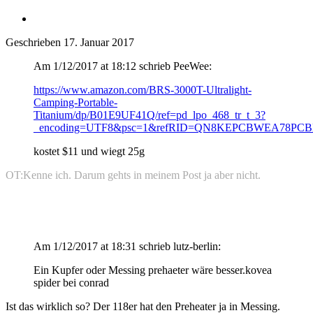
Geschrieben
17. Januar 2017
Am 1/12/2017 at 18:12 schrieb PeeWee:
https://www.amazon.com/BRS-3000T-Ultralight-
Camping-Portable-
Titanium/dp/B01E9UF41Q/ref=pd_lpo_468_tr_t_3?
_encoding=UTF8&psc=1&refRID=QN8KEPCBWEA78PC
kostet $11 und wiegt 25g
OT:
Kenne ich. Darum gehts in meinem Post ja aber nicht.
Am 1/12/2017 at 18:31 schrieb lutz-berlin:
Ein Kupfer oder Messing prehaeter wäre besser.kovea
spider bei conrad
Ist das wirklich so? Der 118er hat den Preheater ja in Messing.