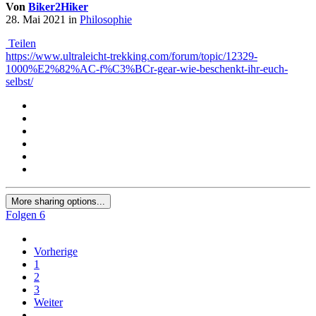
Von
Biker2Hiker
28. Mai 2021
in
Philosophie
Teilen
https://www.ultraleicht-trekking.com/forum/topic/12329-
1000%E2%82%AC-f%C3%BCr-gear-wie-beschenkt-ihr-euch-
selbst/
More sharing options...
Folgen
6
Vorherige
1
2
3
Weiter