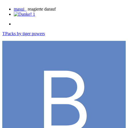
masui_
reagierte darauf
1
TPacks by tiger powers