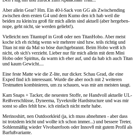
Aber allein Gear? Hm. Ein 40-l-Sack von GG als Zwischending
zwischen dem ersten G4 und dem Kumo den ich hab weil die
beiden zu klein/zu groß für mich allein sind aktuell (aber hergeben-
nope, geht nicht, sie werden geliebt!).
Vielleicht nen Titantopf in Groß oder nen TitanHobo. Aber meist
koche ich eh richtig wenn wir mehrere sind bzw. teils richtig und
Titan ist mir da Mal so böse durchgebrannt. Beim Hobo weiß ich
nicht, ob sich's verzieht. Lieber nur für mich allein mit dem Mini
Hobo oder Spiritus, da warm ich eher auf, und da hab ich auch Titan
und kaum Gewicht....
Eine feste Matte wie die Z-lite, nur dicker. Schau Grad, die eine
Exped find ich interessant. Wurde die aber noch mit 2 weiteren
Testmatten kombinieren, um zu schauen, was mir am meisten taugt.
Kam Snaps + Tacker, die neuesten Stoffe, ne Handvoll aktuelle UL-
Reißverschlüsse, Dyneema, Tyvekrolle Hardstructure und was mir
sonst so alles fehlt bzw. ich einfach nicht mehr habe.
Merinoshirt, nen Outdoorkleid (ja, ich muss abnehmen - aber dass
ist trotzdem leicht und wollte ich schon immer...) und bessere Treter,
Sohlenmäßig wieder Vivobarefoots oder Innov8 mit gutem Profil als
Barfußvariante.