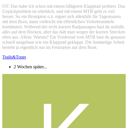
OT: Das habe ich schon mit einem billigeren Klapprad probiert. Das
Gepäckproblem ist erheblich, und mit einem MTB geht es viel
besser. So ein Brompton o.ä. eignet sich allenfalls für Tagestouren
mit dem Boot, dann vielleicht mit öffentlichen Verkehrsmitteln
kombiniert. Während der recht kurzen Radpassagen hast du notfalls
alles auf dem Rücken, aber das hält man wegen der kurzen Strecken
eben aus. Allein: Warum? Ein Vorderrad vom MTB hast du genauso
schnell ausgebaut wie ein Klapprad geklappt. Die fummelige Arbeit
besteht ja eigentlich nur im Festzurren auf dem Boot.
Trails&Tours
2 Wochen später...