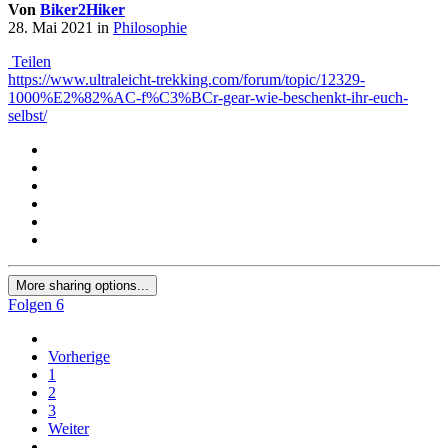
Von
Biker2Hiker
28. Mai 2021
in
Philosophie
Teilen
https://www.ultraleicht-trekking.com/forum/topic/12329-
1000%E2%82%AC-f%C3%BCr-gear-wie-beschenkt-ihr-euch-
selbst/
More sharing options...
Folgen
6
Vorherige
1
2
3
Weiter