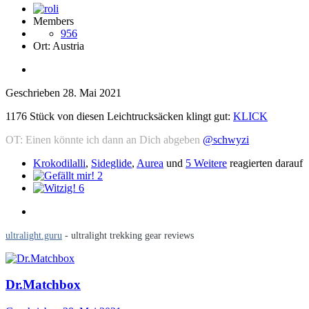
Members
956
Ort:
Austria
Geschrieben
28. Mai 2021
1176 Stück von diesen Leichtrucksäcken klingt gut:
KLICK
OT: Einen könnte ich dann an Dich abgeben
@schwyzi
Krokodilalli
,
Sideglide
,
Aurea
und
5 Weitere
reagierten darauf
2
6
ultralight.guru
- ultralight trekking gear reviews
Dr.Matchbox