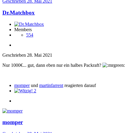
Geschrieben
28. Mai 2021
Dr.Matchbox
Members
554
Geschrieben
28. Mai 2021
Nur 1000€... gut, dann eben nur ein halbes Packraft?
momper
und
martinfarrent
reagierten darauf
2
momper