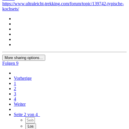
https://www.ultraleicht-trekking.com/forum/topic/139742-typische-
kochsets/
More sharing options...
Folgen
9
Vorherige
1
2
3
4
Weiter
Seite 2 von 4