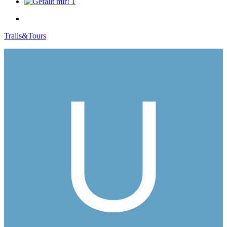
1
Trails&Tours