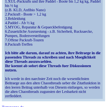
1.XUL-Packrafts und ihre Paddel - Boote bis 1,2 kg kg, Paddel
bis ½ kg
(z.B. KLD, Anfibio Nano)
2.Packraft - Boote > 1,2 kg
3.Bekleidung
4.Paddel - Ab ½ kg
5.MYOG, Reparatur & Gepaeckbefestigung
6.Zusaetzliche Ausruestung - z.B. Sicherheit, Rucksaecke,
Pumpen, Bodenversteifungen
7.Offene Packraft-Touren
8.Packraft-Treffen
Ich bitte alle darum, darauf zu achten, ihre Beitraege in die
passenden Threads zu schreiben und nach Moeglichkeit
diese Threads auszuwaehlen.
Ihr koennt ab sofort diese Threads fuer Diskussionen
nutzen.
Ich werde in den naechster Zeit noch die wesentlichsten
Beitraege aus den alten Chaosthreads ueber die Zitatfunktion in
den leeren Beitrag unterhalb von Diesem einfuegen, so werden
die alten Chaosthreads zugunsten der Lesbarkeit nicht
zerfleddert.