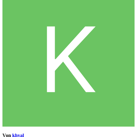
Von
khyal