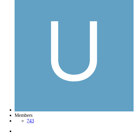
Members
743