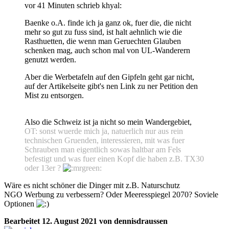
vor 41 Minuten schrieb khyal:
Baenke o.A. finde ich ja ganz ok, fuer die, die nicht
mehr so gut zu fuss sind, ist halt aehnlich wie die
Rasthuetten, die wenn man Geruechten Glauben
schenken mag, auch schon mal von UL-Wanderern
genutzt werden.
Aber die Werbetafeln auf den Gipfeln geht gar nicht,
auf der Artikelseite gibt's nen Link zu ner Petition den
Mist zu entsorgen.
Also die Schweiz ist ja nicht so mein Wandergebiet,
OT: sonst wuerde mich ja, natuerlich nur aus rein
technischen Gruenden, interessieren, mit was fuer
Schrauben man eigentlich sowas haltbar am Fels
befestigt und was fuer einen Kopf die haben z.B. TX30
oder 13er ?
Wäre es nicht schöner die Dinger mit z.B. Naturschutz
NGO Werbung zu verbessern? Oder Meeresspiegel 2070? Soviele
Optionen
Bearbeitet
12. August 2021
von dennisdraussen