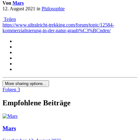
Von
Mars
12. August 2021
in
Philosophie
Teilen
https://www.ultraleicht-trekking.com/forum/topic/12584-
kommerzialisierung-in-der-natur-graub%C3%BCnden/
More sharing options...
Folgen
3
Empfohlene Beiträge
Mars