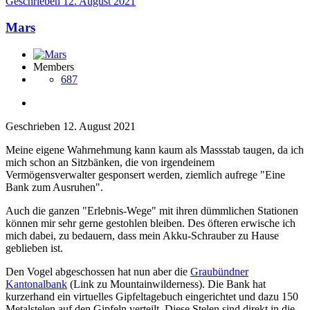
Geschrieben
12. August 2021
Mars
Members
687
Geschrieben
12. August 2021
Meine eigene Wahrnehmung kann kaum als Massstab taugen, da ich
mich schon an Sitzbänken, die von irgendeinem
Vermögensverwalter gesponsert werden, ziemlich aufrege "Eine
Bank zum Ausruhen".
Auch die ganzen "Erlebnis-Wege" mit ihren dümmlichen Stationen
können mir sehr gerne gestohlen bleiben. Des öfteren erwische ich
mich dabei, zu bedauern, dass mein Akku-Schrauber zu Hause
geblieben ist.
Den Vogel abgeschossen hat nun aber die
Graubündner
Kantonalbank
(Link zu Mountainwilderness). Die Bank hat
kurzerhand ein virtuelles Gipfeltagebuch eingerichtet und dazu 150
Metalstelen auf den Gipfeln verteilt. Diese Stelen sind direkt in die