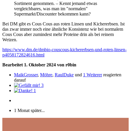
Sortiment genommen. – Kennt jemand etwas
vergleichbares, was man im "normalen"
Supermarkt/Discounter bekommen kann?
Bei DM gibt es Cous Cous aus roten Linsen und Kichererbsen. Ist
das zwar immer noch eine ähnliche Konsistenz wie bei normalem
Cous Cous aber zumindest mehr Proteine drin als bei reinem
Weizen.
https://www.dm.de/dmbio-couscous-kichererbsen-und-roten-linsen-
p4058172824616.html
Bearbeitet
1. Oktober 2024
von r0bin
MaikGrosser
,
Möhre
,
RaulDuke
und
1 Weiterer
reagierten
darauf
3
1
1 Monat später...