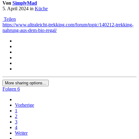
Von
SimplyMad
5. April 2024
in
Küche
Teilen
https://www.ultraleicht-trekking.com/forum/topic/140212-trekking-
nahrung-aus-dem-bio-regal/
More sharing options...
Folgen
6
Vorherige
1
2
3
4
Weiter