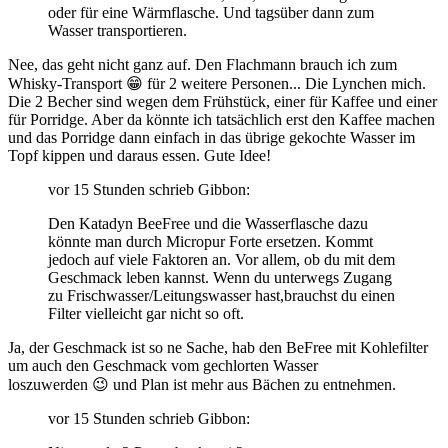
oder für eine Wärmflasche. Und tagsüber dann zum
Wasser transportieren.
Nee, das geht nicht ganz auf. Den Flachmann brauch ich zum
Whisky-Transport
😁
für 2 weitere Personen... Die Lynchen mich.
Die 2 Becher sind wegen dem Frühstück, einer für Kaffee und einer
für Porridge. Aber da könnte ich tatsächlich erst den Kaffee machen
und das Porridge dann einfach in das übrige gekochte Wasser im
Topf kippen und daraus essen. Gute Idee!
vor 15 Stunden schrieb Gibbon:
Den Katadyn BeeFree und die Wasserflasche dazu
könnte man durch Micropur Forte ersetzen. Kommt
jedoch auf viele Faktoren an. Vor allem, ob du mit dem
Geschmack leben kannst. Wenn du unterwegs Zugang
zu Frischwasser/Leitungswasser hast,brauchst du einen
Filter vielleicht gar nicht so oft.
Ja, der Geschmack ist so ne Sache, hab den BeFree mit Kohlefilter
um auch den Geschmack vom gechlorten Wasser
loszuwerden
😉
und Plan ist mehr aus Bächen zu entnehmen.
vor 15 Stunden schrieb Gibbon: