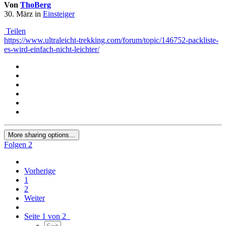
Von
ThoBerg
30. März
in
Einsteiger
Teilen
https://www.ultraleicht-trekking.com/forum/topic/146752-packliste-
es-wird-einfach-nicht-leichter/
More sharing options...
Folgen
2
Vorherige
1
2
Weiter
Seite 1 von 2