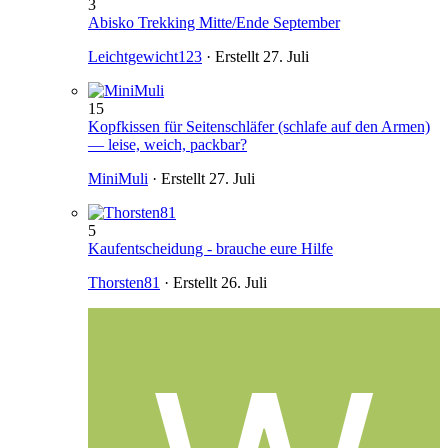
3
Abisko Trekking Mitte/Ende September
Leichtgewicht123
· Erstellt
27. Juli
15
Kopfkissen für Seitenschläfer (schlafe auf den Armen)
— leise, weich, packbar?
MiniMuli
· Erstellt
27. Juli
5
Kaufentscheidung - brauche eure Hilfe
Thorsten81
· Erstellt
26. Juli