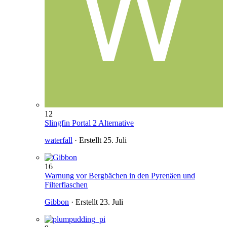
12
Slingfin Portal 2 Alternative
waterfall
· Erstellt
25. Juli
16
Warnung vor Bergbächen in den Pyrenäen und
Filterflaschen
Gibbon
· Erstellt
23. Juli