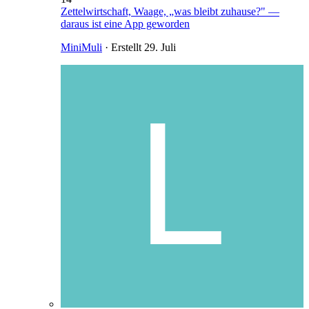
Zettelwirtschaft, Waage, „was bleibt zuhause?" —
daraus ist eine App geworden
MiniMuli
· Erstellt
29. Juli