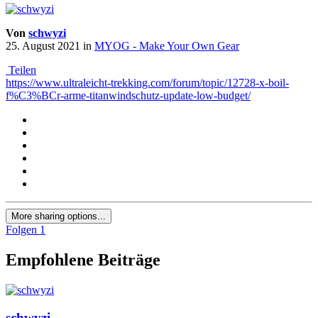
Von
schwyzi
25. August 2021
in
MYOG - Make Your Own Gear
Teilen
https://www.ultraleicht-trekking.com/forum/topic/12728-x-boil-
f%C3%BCr-arme-titanwindschutz-update-low-budget/
More sharing options...
Folgen
1
Empfohlene Beiträge
schwyzi