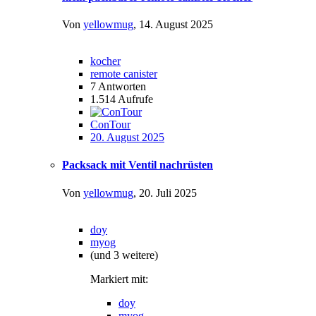
Von
yellowmug
,
14. August 2025
kocher
remote canister
7
Antworten
1.514
Aufrufe
ConTour
20. August 2025
Packsack mit Ventil nachrüsten
Von
yellowmug
,
20. Juli 2025
doy
myog
(und 3 weitere)
Markiert mit:
doy
myog