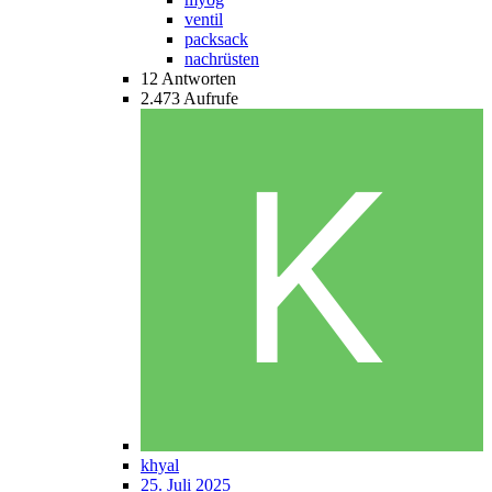
ventil
packsack
nachrüsten
12
Antworten
2.473
Aufrufe
khyal
25. Juli 2025