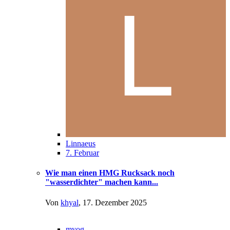
Linnaeus
7. Februar
Wie man einen HMG Rucksack noch
"wasserdichter" machen kann...
Von
khyal
,
17. Dezember 2025
myog