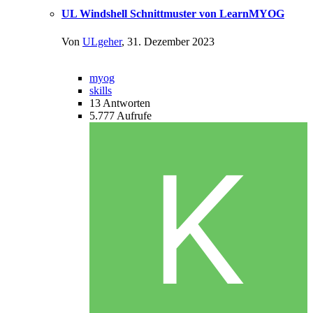
UL Windshell Schnittmuster von LearnMYOG
Von
ULgeher
,
31. Dezember 2023
myog
skills
13
Antworten
5.777
Aufrufe