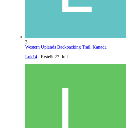
3
Western Uplands Backpacking Trail, Kanada
Luk14
· Erstellt
27. Juli