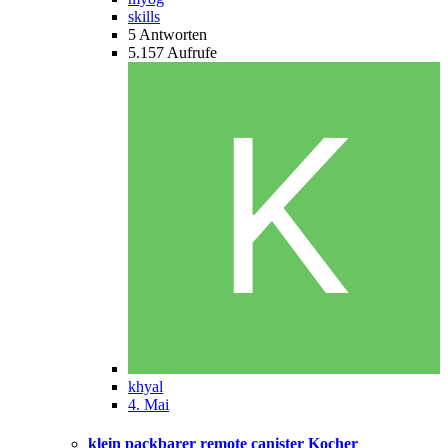
skills
5
Antworten
5.157
Aufrufe
khyal
4. Mai
klein packbarer remote canister Kocher