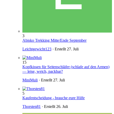
3
Abisko Trekking Mitte/Ende September
Leichtgewicht123
· Erstellt
27. Juli
15
Kopfkissen für Seitenschläfer (schlafe auf den Armen)
— leise, weich, packbar?
MiniMuli
· Erstellt
27. Juli
5
Kaufentscheidung - brauche eure Hilfe
Thorsten81
· Erstellt
26. Juli