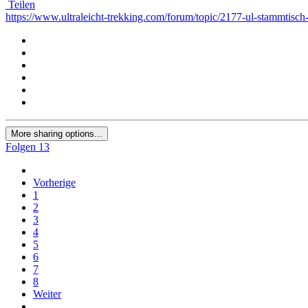
Teilen
https://www.ultraleicht-trekking.com/forum/topic/2177-ul-stammti
More sharing options...
Folgen
13
Vorherige
1
2
3
4
5
6
7
8
Weiter