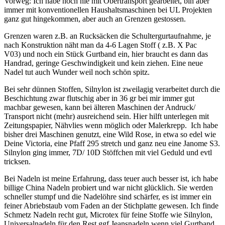
Vorweg: Ich habe noch nie mit Obertransport gearbeitet, bin aber
immer mit konventionellen Haushaltsmaschinen bei UL Projekten
ganz gut hingekommen, aber auch an Grenzen gestossen.
Grenzen waren z.B. an Rucksäcken die Schultergurtaufnahme, je
nach Konstruktion näht man da 4-6 Lagen Stoff ( z.B. X Pac
V03) und noch ein Stück Gurtband ein, hier braucht es dann das
Handrad, geringe Geschwindigkeit und kein ziehen. Eine neue
Nadel tut auch Wunder weil noch schön spitz.
Bei sehr dünnen Stoffen, Silnylon ist zweilagig verarbeitet durch die
Beschichtung zwar flutschig aber in 36 gr bei mir immer gut
machbar gewesen, kann bei älteren Maschinen der Andruck/
Transport nicht (mehr) ausreichend sein. Hier hilft unterlegen mit
Zeitungspapier, Nähvlies wenn möglich oder Malerkrepp. Ich habe
bisher drei Maschinen genutzt, eine Wild Rose, in etwa so edel wie
Deine Victoria, eine Pfaff 295 stretch und ganz neu eine Janome S3.
Silnylon ging immer, 7D/ 10D Stöffchen mit viel Geduld und evtl
tricksen.
Bei Nadeln ist meine Erfahrung, dass teuer auch besser ist, ich habe
billige China Nadeln probiert und war nicht glücklich. Sie werden
schneller stumpf und die Nadelöhre sind schärfer, es ist immer ein
feiner Abriebstaub vom Faden an der Stichplatte gewesen. Ich finde
Schmetz Nadeln recht gut, Microtex für feine Stoffe wie Silnylon,
Universalnadeln für den Rest ggf Jeansnadeln wenn viel Gurtband