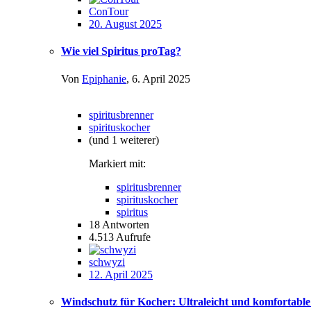
ConTour
20. August 2025
Wie viel Spiritus proTag?
Von
Epiphanie
,
6. April 2025
spiritusbrenner
spirituskocher
(und 1 weiterer)
Markiert mit:
spiritusbrenner
spirituskocher
spiritus
18
Antworten
4.513
Aufrufe
schwyzi
12. April 2025
Windschutz für Kocher: Ultraleicht und komfortab