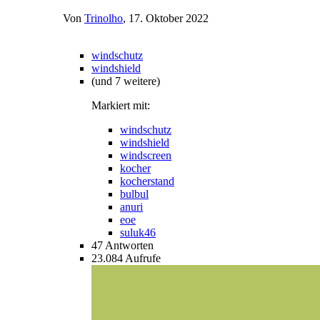
Von
Trinolho
,
17. Oktober 2022
windschutz
windshield
(und 7 weitere)
Markiert mit:
windschutz
windshield
windscreen
kocher
kocherstand
bulbul
anuri
eoe
suluk46
47
Antworten
23.084
Aufrufe