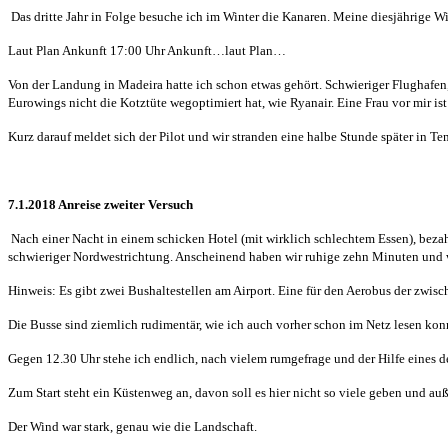
Das dritte Jahr in Folge besuche ich im Winter die Kanaren. Meine diesjährige W
Laut Plan Ankunft 17:00 Uhr Ankunft…laut Plan…
Von der Landung in Madeira hatte ich schon etwas gehört. Schwieriger Flughafen,
Eurowings nicht die Kotztüte wegoptimiert hat, wie Ryanair. Eine Frau vor mir ist
Kurz darauf meldet sich der Pilot und wir stranden eine halbe Stunde später in Ten
7.1.2018 Anreise zweiter Versuch
Nach einer Nacht in einem schicken Hotel (mit wirklich schlechtem Essen), bezahl
schwieriger Nordwestrichtung. Anscheinend haben wir ruhige zehn Minuten und w
Hinweis: Es gibt zwei Bushaltestellen am Airport. Eine für den Aerobus der zwisc
Die Busse sind ziemlich rudimentär, wie ich auch vorher schon im Netz lesen ko
Gegen 12.30 Uhr stehe ich endlich, nach vielem rumgefrage und der Hilfe eines
Zum Start steht ein Küstenweg an, davon soll es hier nicht so viele geben und a
Der Wind war stark, genau wie die Landschaft.