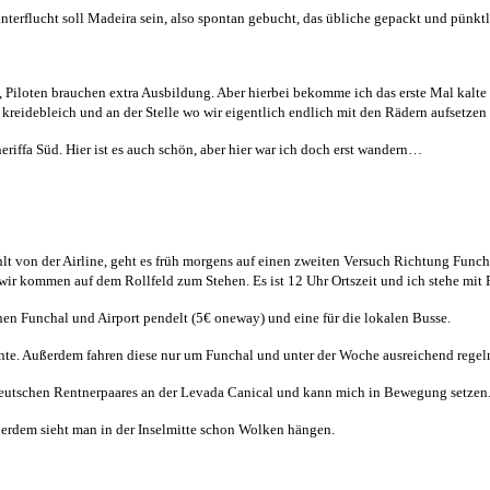
interflucht soll Madeira sein, also spontan gebucht, das übliche gepackt und pünkt
 Piloten brauchen extra Ausbildung. Aber hierbei bekomme ich das erste Mal kalte F
 kreidebleich und an der Stelle wo wir eigentlich endlich mit den Rädern aufsetzen s
eriffa Süd. Hier ist es auch schön, aber hier war ich doch erst wandern…
t von der Airline, geht es früh morgens auf einen zweiten Versuch Richtung Funchal
ir kommen auf dem Rollfeld zum Stehen. Es ist 12 Uhr Ortszeit und ich stehe mit
hen Funchal und Airport pendelt (5€ oneway) und eine für die lokalen Busse.
nnte. Außerdem fahren diese nur um Funchal und unter der Woche ausreichend rege
 deutschen Rentnerpaares an der Levada Canical und kann mich in Bewegung setzen
ußerdem sieht man in der Inselmitte schon Wolken hängen.