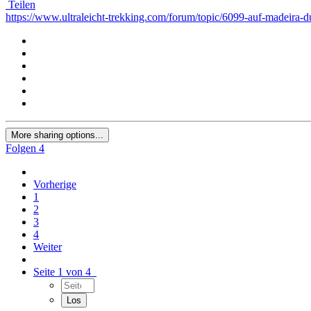
Teilen
https://www.ultraleicht-trekking.com/forum/topic/6099-auf-madeira-d
More sharing options...
Folgen
4
Vorherige
1
2
3
4
Weiter
Seite 1 von 4