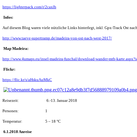
https://lighterpack.com/r/2caxlb
Infos:
Auf diesem Blog waren viele nützliche Links hinterlegt, inkl. Gpx-Track Ost nac
http://www.taeve-supertramp.de/madeira-von-ost-nach-west-2017/
Map Madeira:
http://www.4umaps.eu/insel-madeira-funchal/download-wander-mtb-karte.aspx?
Flickr:
https://flic.kr/s/aHskuAuMkC
Reisezeit:
6.-13. Januar 2018
Personen:
1
Temperatur:
5 – 18 °C
6.1.2018 Anreise