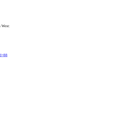
h West:
id=88