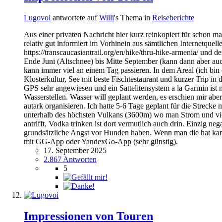
Lugovoi
antwortete auf
Willi
's Thema in
Reiseberichte
Aus einer privaten Nachricht hier kurz reinkopiert für schon ma
relativ gut informiert im Vorhinein aus sämtlichen Internetque
https://transcaucasiantrail.org/en/hike/thru-hike-armenia/ u
Ende Juni (Altschnee) bis Mitte September (kann dann aber au
kann immer viel an einem Tag passieren. In dem Areal (ich bi
Klosterkultur, See mit beste Fischtestaurant und kurzer Trip 
GPS sehr angewiesen und ein Sattelitensystem a la Garmin ist nic
Wasserstellen. Wasser will geplant werden, es erschien mir abe
autark organisieren. Ich hatte 5-6 Tage geplant für die Streck
unterhalb des höchsten Vulkans (3600m) wo man Strom und vie
antrifft, Vodka trinken ist dort vermutlich auch drin. Einzig
grundsätzliche Angst vor Hunden haben. Wenn man die hat kann 
mit GG-App oder YandexGo-App (sehr günstig).
17. September 2025
2.867 Antworten
5
Impressionen von Touren