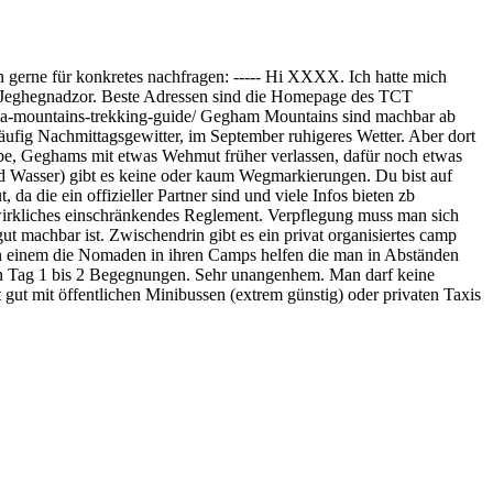
ten gerne für konkretes nachfragen: ----- Hi XXXX. Ich hatte mich
 bis Jeghegnadzor. Beste Adressen sind die Homepage des TCT
hama-mountains-trekking-guide/ Gegham Mountains sind machbar ab
ufig Nachmittagsgewitter, im September ruhigeres Wetter. Aber dort
abe, Geghams mit etwas Wehmut früher verlassen, dafür noch etwas
und Wasser) gibt es keine oder kaum Wegmarkierungen. Du bist auf
da die ein offizieller Partner sind und viele Infos bieten zb
in wirkliches einschränkendes Reglement. Verpflegung muss man sich
t machbar ist. Zwischendrin gibt es ein privat organisiertes camp
n einem die Nomaden in ihren Camps helfen die man in Abständen
jeden Tag 1 bis 2 Begegnungen. Sehr unangenhem. Man darf keine
ut mit öffentlichen Minibussen (extrem günstig) oder privaten Taxis