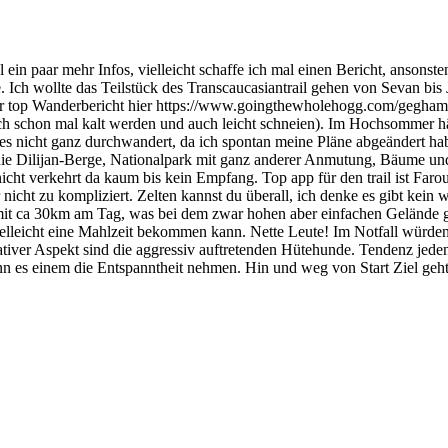
l ein paar mehr Infos, vielleicht schaffe ich mal einen Bericht, ansons
lle. Ich wollte das Teilstück des Transcaucasiantrail gehen von Sevan
nd der top Wanderbericht hier https://www.goingthewholehogg.com/geg
ch schon mal kalt werden und auch leicht schneien). Im Hochsommer hä
n es nicht ganz durchwandert, da ich spontan meine Pläne abgeändert h
in die Dilijan-Berge, Nationalpark mit ganz anderer Anmutung, Bäume 
ht verkehrt da kaum bis kein Empfang. Top app für den trail ist Farout, 
r nicht zu kompliziert. Zelten kannst du überall, ich denke es gibt ke
e mit ca 30km am Tag, was bei dem zwar hohen aber einfachen Gelände gu
lleicht eine Mahlzeit bekommen kann. Nette Leute! Im Notfall würde
 negativer Aspekt sind die aggressiv auftretenden Hütehunde. Tendenz 
es einem die Entspanntheit nehmen. Hin und weg von Start Ziel geht g