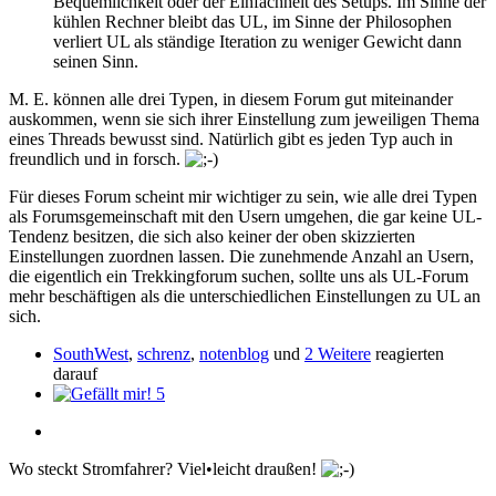
Bequemlichkeit oder der Einfachheit des Setups. Im Sinne der
kühlen Rechner bleibt das UL, im Sinne der Philosophen
verliert UL als ständige Iteration zu weniger Gewicht dann
seinen Sinn.
M. E. können alle drei Typen, in diesem Forum gut miteinander
auskommen, wenn sie sich ihrer Einstellung zum jeweiligen Thema
eines Threads bewusst sind. Natürlich gibt es jeden Typ auch in
freundlich und in forsch.
Für dieses Forum scheint mir wichtiger zu sein, wie alle drei Typen
als Forumsgemeinschaft mit den Usern umgehen, die gar keine UL-
Tendenz besitzen, die sich also keiner der oben skizzierten
Einstellungen zuordnen lassen. Die zunehmende Anzahl an Usern,
die eigentlich ein Trekkingforum suchen, sollte uns als UL-Forum
mehr beschäftigen als die unterschiedlichen Einstellungen zu UL an
sich.
SouthWest
,
schrenz
,
notenblog
und
2 Weitere
reagierten
darauf
5
Wo steckt Stromfahrer? Viel•leicht draußen!