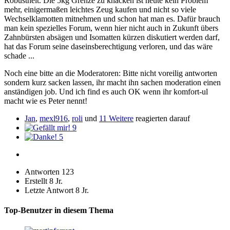
Robustheit. Die 5kg Grenze zu knacken ist heute kein Problem
mehr, einigermaßen leichtes Zeug kaufen und nicht so viele
Wechselklamotten mitnehmen und schon hat man es. Dafür brauch
man kein spezielles Forum, wenn hier nicht auch in Zukunft übers
Zahnbürsten absägen und Isomatten kürzen diskutiert werden darf,
hat das Forum seine daseinsberechtigung verloren, und das wäre
schade ...
Noch eine bitte an die Moderatoren: Bitte nicht voreilig antworten
sondern kurz sacken lassen, ihr macht ihn sachen moderation einen
anständigen job. Und ich find es auch OK wenn ihr komfort-ul
macht wie es Peter nennt!
Jan
,
mexl916
,
roli
und
11 Weitere
reagierten darauf
9
5
Antworten
123
Erstellt
8 Jr.
Letzte Antwort
8 Jr.
Top-Benutzer in diesem Thema