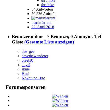
thru-hike
thruhike
84
Antworten
70.236
Aufrufe
martinfarrent
22. April 2018
Benutzer online
7 Benutzer
, 0 Anonym, 154
Gäste
(Gesamte Liste anzeigen)
dee_gee
davethewanderer
6feet10
khyal
sknie
Haui
Kokou no Hito
Forumssponsoren