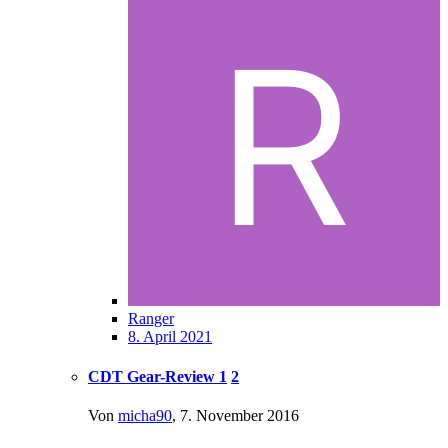
Ranger
8. April 2021
CDT Gear-Review
1
2
Von
micha90
,
7. November 2016