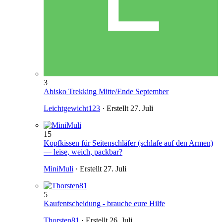
3
Abisko Trekking Mitte/Ende September
Leichtgewicht123
· Erstellt
27. Juli
15
Kopfkissen für Seitenschläfer (schlafe auf den Armen)
— leise, weich, packbar?
MiniMuli
· Erstellt
27. Juli
5
Kaufentscheidung - brauche eure Hilfe
Thorsten81
· Erstellt
26. Juli