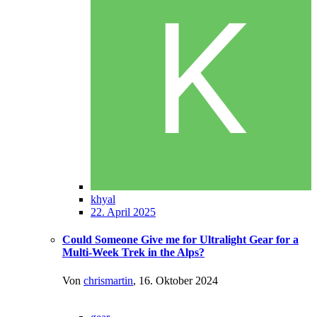
khyal
22. April 2025
Could Someone Give me for Ultralight Gear for a
Multi-Week Trek in the Alps?
Von
chrismartin
,
16. Oktober 2024