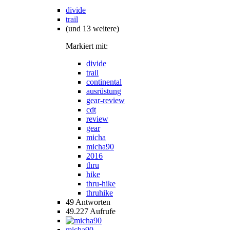
divide
trail
(und 13 weitere)
Markiert mit:
divide
trail
continental
ausrüstung
gear-review
cdt
review
gear
micha
micha90
2016
thru
hike
thru-hike
thruhike
49
Antworten
49.227
Aufrufe
micha90