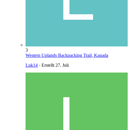
3
Western Uplands Backpacking Trail, Kanada
Luk14
· Erstellt
27. Juli