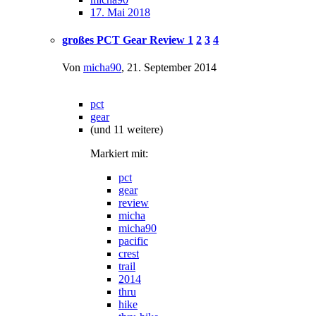
17. Mai 2018
großes PCT Gear Review
1
2
3
4
Von
micha90
,
21. September 2014
pct
gear
(und 11 weitere)
Markiert mit:
pct
gear
review
micha
micha90
pacific
crest
trail
2014
thru
hike