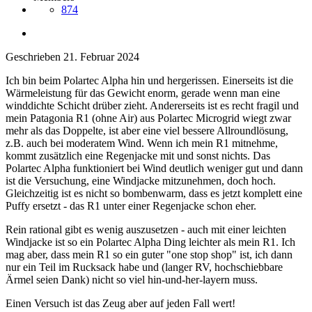
874
Geschrieben
21. Februar 2024
Ich bin beim Polartec Alpha hin und hergerissen. Einerseits ist die
Wärmeleistung für das Gewicht enorm, gerade wenn man eine
winddichte Schicht drüber zieht. Andererseits ist es recht fragil und
mein Patagonia R1 (ohne Air) aus Polartec Microgrid wiegt zwar
mehr als das Doppelte, ist aber eine viel bessere Allroundlösung,
z.B. auch bei moderatem Wind. Wenn ich mein R1 mitnehme,
kommt zusätzlich eine Regenjacke mit und sonst nichts. Das
Polartec Alpha funktioniert bei Wind deutlich weniger gut und dann
ist die Versuchung, eine Windjacke mitzunehmen, doch hoch.
Gleichzeitig ist es nicht so bombenwarm, dass es jetzt komplett eine
Puffy ersetzt - das R1 unter einer Regenjacke schon eher.
Rein rational gibt es wenig auszusetzen - auch mit einer leichten
Windjacke ist so ein Polartec Alpha Ding leichter als mein R1. Ich
mag aber, dass mein R1 so ein guter "one stop shop" ist, ich dann
nur ein Teil im Rucksack habe und (langer RV, hochschiebbare
Ärmel seien Dank) nicht so viel hin-und-her-layern muss.
Einen Versuch ist das Zeug aber auf jeden Fall wert!