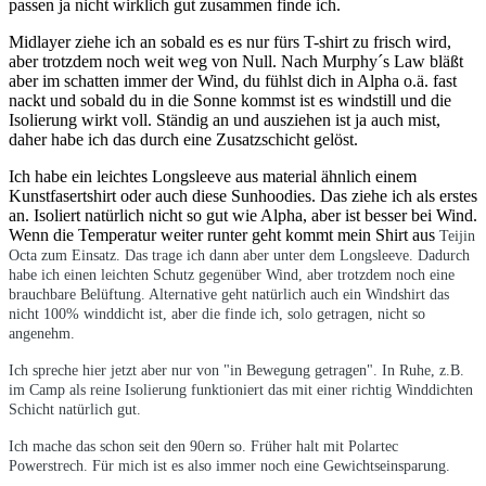
passen ja nicht wirklich gut zusammen finde ich.
Midlayer ziehe ich an sobald es es nur fürs T-shirt zu frisch wird,
aber trotzdem noch weit weg von Null. Nach Murphy´s Law bläßt
aber im schatten immer der Wind, du fühlst dich in Alpha o.ä. fast
nackt und sobald du in die Sonne kommst ist es windstill und die
Isolierung wirkt voll. Ständig an und ausziehen ist ja auch mist,
daher habe ich das durch eine Zusatzschicht gelöst.
Ich habe ein leichtes Longsleeve aus material ähnlich einem
Kunstfasertshirt oder auch diese Sunhoodies. Das ziehe ich als erstes
an. Isoliert natürlich nicht so gut wie Alpha, aber ist besser bei Wind.
Wenn die Temperatur weiter runter geht kommt mein Shirt aus
Teijin
Octa zum Einsatz. Das trage ich dann aber unter dem Longsleeve. Dadurch
habe ich einen leichten Schutz gegenüber Wind, aber trotzdem noch eine
brauchbare Belüftung. Alternative geht natürlich auch ein Windshirt das
nicht 100% winddicht ist, aber die finde ich, solo getragen, nicht so
angenehm.
Ich spreche hier jetzt aber nur von "in Bewegung getragen". In Ruhe, z.B.
im Camp als reine Isolierung funktioniert das mit einer richtig Winddichten
Schicht natürlich gut.
Ich mache das schon seit den 90ern so. Früher halt mit Polartec
Powerstrech. Für mich ist es also immer noch eine Gewichtseinsparung.