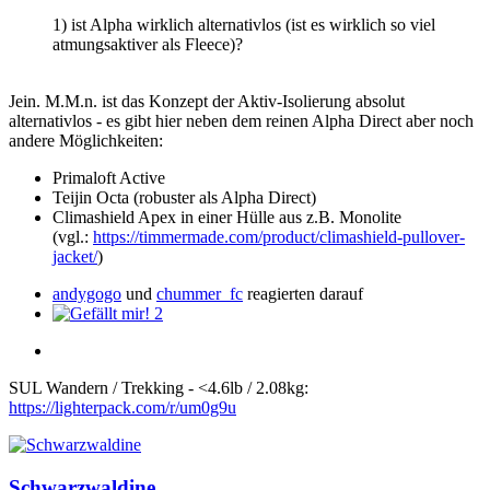
1) ist Alpha wirklich alternativlos (ist es wirklich so viel
atmungsaktiver als Fleece)?
Jein. M.M.n. ist das Konzept der Aktiv-Isolierung absolut
alternativlos - es gibt hier neben dem reinen Alpha Direct aber noch
andere Möglichkeiten:
Primaloft Active
Teijin Octa (robuster als Alpha Direct)
Climashield Apex in einer Hülle aus z.B. Monolite
(vgl.:
https://timmermade.com/product/climashield-pullover-
jacket/
)
andygogo
und
chummer_fc
reagierten darauf
2
SUL Wandern / Trekking - <4.6lb / 2.08kg:
https://lighterpack.com/r/um0g9u
Schwarzwaldine