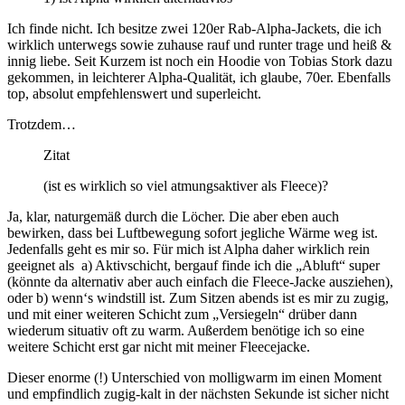
Ich finde nicht. Ich besitze zwei 120er Rab-Alpha-Jackets, die ich
wirklich unterwegs sowie zuhause rauf und runter trage und heiß &
innig liebe. Seit Kurzem ist noch ein Hoodie von Tobias Stork dazu
gekommen, in leichterer Alpha-Qualität, ich glaube, 70er. Ebenfalls
top, absolut empfehlenswert und superleicht.
Trotzdem…
Zitat
(ist es wirklich so viel atmungsaktiver als Fleece)?
Ja, klar, naturgemäß durch die Löcher. Die aber eben auch
bewirken, dass bei Luftbewegung sofort jegliche Wärme weg ist.
Jedenfalls geht es mir so. Für mich ist Alpha daher wirklich rein
geeignet als a) Aktivschicht, bergauf finde ich die „Abluft“ super
(könnte da alternativ aber auch einfach die Fleece-Jacke ausziehen),
oder b) wenn‘s windstill ist. Zum Sitzen abends ist es mir zu zugig,
und mit einer weiteren Schicht zum „Versiegeln“ drüber dann
wiederum situativ oft zu warm. Außerdem benötige ich so eine
weitere Schicht erst gar nicht mit meiner Fleecejacke.
Dieser enorme (!) Unterschied von molligwarm im einen Moment
und empfindlich zugig-kalt in der nächsten Sekunde ist sicher nicht