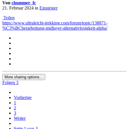
Von
chummer_fc
21. Februar 2024
in
Einsteiger
Teilen
https://www.ultraleicht-trekking.com/forum/topic/138871-
%C3%BCberarbeitung-midlayer-alternativlosigkeit-alpha/
More sharing options...
Folgen
3
Vorherige
1
2
3
Weiter
Seite 1 von 3