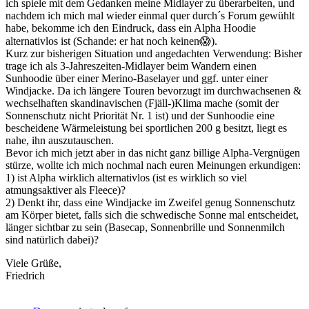
ich spiele mit dem Gedanken meine Midlayer zu überarbeiten, und
nachdem ich mich mal wieder einmal quer durch´s Forum gewühlt
habe, bekomme ich den Eindruck, dass ein Alpha Hoodie
alternativlos ist (Schande: er hat noch keinen
😱
).
Kurz zur bisherigen Situation und angedachten Verwendung: Bisher
trage ich als 3-Jahreszeiten-Midlayer beim Wandern einen
Sunhoodie über einer Merino-Baselayer und ggf. unter einer
Windjacke. Da ich längere Touren bevorzugt im durchwachsenen &
wechselhaften skandinavischen (Fjäll-)Klima mache (somit der
Sonnenschutz nicht Priorität Nr. 1 ist) und der Sunhoodie eine
bescheidene Wärmeleistung bei sportlichen 200 g besitzt, liegt es
nahe, ihn auszutauschen.
Bevor ich mich jetzt aber in das nicht ganz billige Alpha-Vergnügen
stürze, wollte ich mich nochmal nach euren Meinungen erkundigen:
1) ist Alpha wirklich alternativlos (ist es wirklich so viel
atmungsaktiver als Fleece)?
2) Denkt ihr, dass eine Windjacke im Zweifel genug Sonnenschutz
am Körper bietet, falls sich die schwedische Sonne mal entscheidet,
länger sichtbar zu sein (Basecap, Sonnenbrille und Sonnenmilch
sind natürlich dabei)?
Viele Grüße,
Friedrich