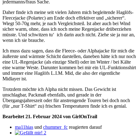
jedermanns/fraus Sache.
Daher finde ich meine seit vielen Jahren mich begleitende Haglöfs-
Fleecejacke (Polartec) am Ende doch effektiver und „sicherer“.
Wiegt 50-70g mehr, je nach Vergleichsteil. Ist aber auch bei Wind
sicher warm, ohne, dass ich noch meine Regenjacke drüberziehen
müsste. Und schwitzen tu‘ ich darin auch nicht. Ziehe sie ja nur an,
wenn ich sie brauche.
Ich muss dazu sagen, dass die Fleece- oder Alphajacke für mich die
äußerste und wärmste Schicht darstellen, daneben hätte ich nur noch
eine UL-Regenjacke (als einzige Shell) oder im Winter / bei Kälte
eine warme Weste. Darunter kommen bei mir ein UL-Funktionsshirt
und immer eine Haglöfs L.I.M. Mid, die also der eigentliche
Midlayer ist.
Trotzdem möchte ich Alpha nicht missen. Das Gewicht ist
unschlagbar, Packmaß ebenfalls, und gerade in der
Übergangsjahreszeit oder für anstrengende Touren bei doch noch
(für „nur T-Shirt“ zu) frischen Temperaturen finde ich es genial.
Bearbeitet
21. Februar 2024
von GirlOnTrail
ma11hias
und
chummer_fc
reagierten darauf
2