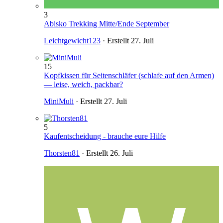
3
Abisko Trekking Mitte/Ende September
Leichtgewicht123
· Erstellt
27. Juli
15
Kopfkissen für Seitenschläfer (schlafe auf den Armen)
— leise, weich, packbar?
MiniMuli
· Erstellt
27. Juli
5
Kaufentscheidung - brauche eure Hilfe
Thorsten81
· Erstellt
26. Juli