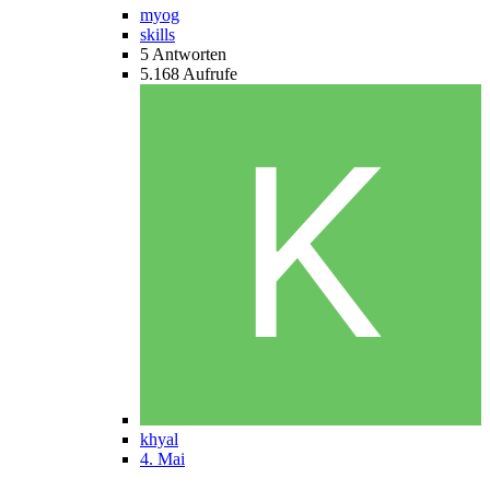
myog
skills
5
Antworten
5.168
Aufrufe
khyal
4. Mai