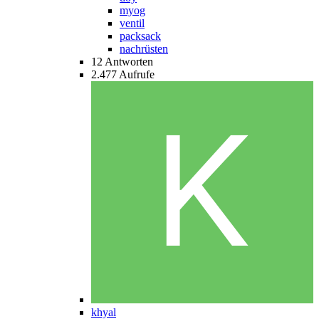
myog
ventil
packsack
nachrüsten
12
Antworten
2.477
Aufrufe
khyal