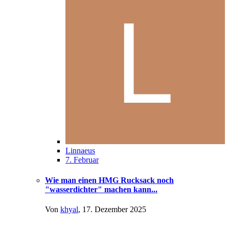
Linnaeus
7. Februar
Wie man einen HMG Rucksack noch
"wasserdichter" machen kann...
Von
khyal
,
17. Dezember 2025