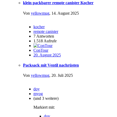
klein packbarer remote canister Kocher
Von
yellowmug
,
14. August 2025
kocher
remote canister
7
Antworten
1.518
Aufrufe
ConTour
20. August 2025
Packsack mit Ventil nachrüsten
Von
yellowmug
,
20. Juli 2025
doy
myog
(und 3 weitere)
Markiert mit:
doy