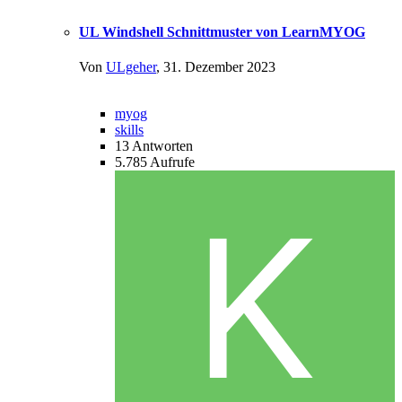
UL Windshell Schnittmuster von LearnMYOG
Von
ULgeher
,
31. Dezember 2023
myog
skills
13
Antworten
5.785
Aufrufe