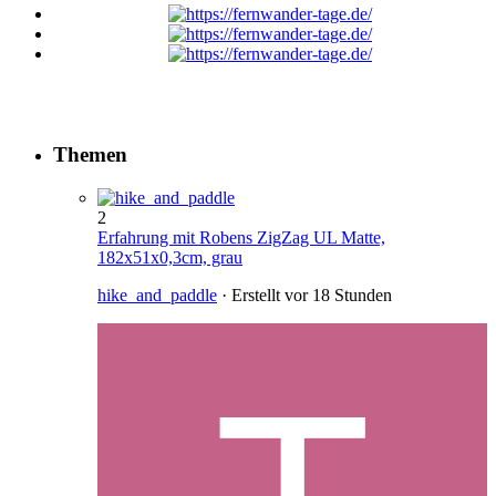
Themen
2
Erfahrung mit Robens ZigZag UL Matte,
182x51x0,3cm, grau
hike_and_paddle
· Erstellt
vor 18 Stunden