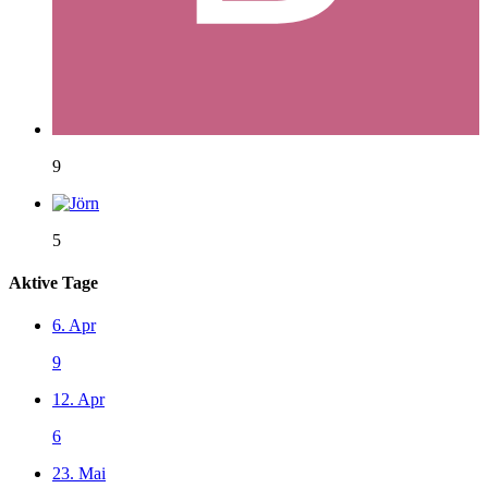
9
5
Aktive Tage
6. Apr
9
12. Apr
6
23. Mai