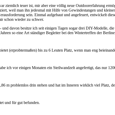
ar ziemlich teuer ist, mir aber eine völlig neue Outdoorerfahrung erm
ziert, weil man ihn jedesmal mit Hilfe von Gewindestangen und kleine
ausforderung sein. Einmal aufgebaut und angefeuert, entwickelt dieser
mir schon wieder zu schwer.
nd davon besitze ich seit einigen Tagen sogar drei DIY-Modelle, die i
Jahren so eine Art ständiger Begleiter bei den Wintertreffen der Berli
 bietet (erprobtermaßen) bis zu 6 Leuten Platz, wenn man eng beieinander
 habe ich vor einigen Monaten ein Steilwandzelt angefertigt, das nur 1
6 m problemlos drin stehen und hat im Inneren wirklich viel Platz, der
et und für gut befunden.