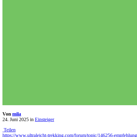
Von
mila
24. Juni 2025
in
Einsteiger
Teilen
https://www.ultraleicht-trekking.com/forum/topic/146256-empfehl