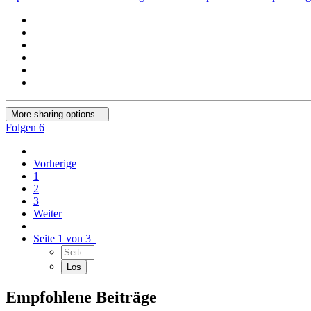
More sharing options...
Folgen
6
Vorherige
1
2
3
Weiter
Seite 1 von 3
Empfohlene Beiträge