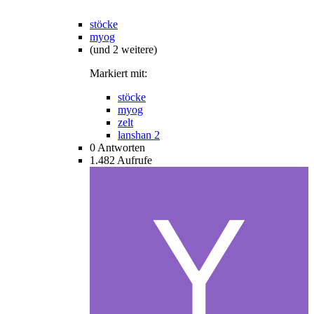
stöcke
myog
(und 2 weitere)
Markiert mit:
stöcke
myog
zelt
lanshan 2
0
Antworten
1.482
Aufrufe