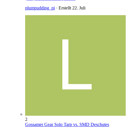
plumpudding_pi
· Erstellt
22. Juli
2
Gossamer Gear Solo Tarp vs. SMD Deschutes