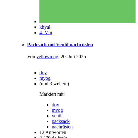
khyal
4. Mai
Packsack mit Ventil nachrüsten
Von
yellowmug
,
20. Juli 2025
doy
myog
(und 3 weitere)
Markiert mit:
doy
myog
ventil
packsack
nachrüsten
12
Antworten
2.470
Aufrufe