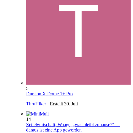
5
Durston X Dome 1+ Pro
ThruHiker
· Erstellt
30. Juli
14
Zettelwirtschaft, Waage, „was bleibt zuhause?" —
daraus ist eine App geworden