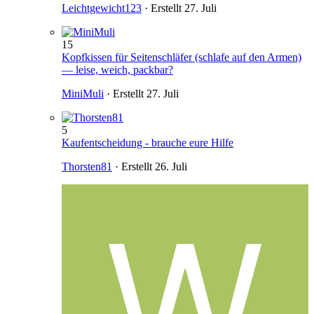
Leichtgewicht123
· Erstellt
27. Juli
15
Kopfkissen für Seitenschläfer (schlafe auf den Armen)
— leise, weich, packbar?
MiniMuli
· Erstellt
27. Juli
5
Kaufentscheidung - brauche eure Hilfe
Thorsten81
· Erstellt
26. Juli