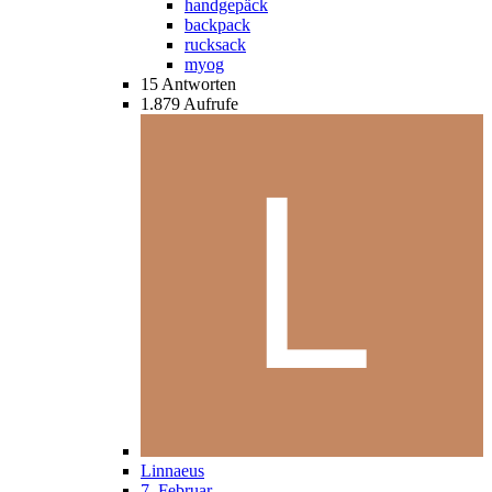
handgepäck
backpack
rucksack
myog
15
Antworten
1.879
Aufrufe
Linnaeus
7. Februar