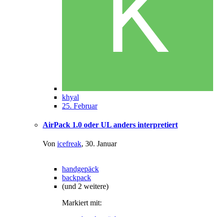
khyal
25. Februar
AirPack 1.0 oder UL anders interpretiert
Von
icefreak
,
30. Januar
handgepäck
backpack
(und 2 weitere)
Markiert mit: