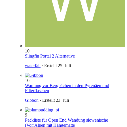
10
Slingfin Portal 2 Alternative
waterfall
· Erstellt
25. Juli
16
Warnung vor Bergbächen in den Pyrenäen und
Filterflaschen
Gibbon
· Erstellt
23. Juli
9
Packliste für Open End Wandung slowenische
(Vor)Alpen mit Hängematte