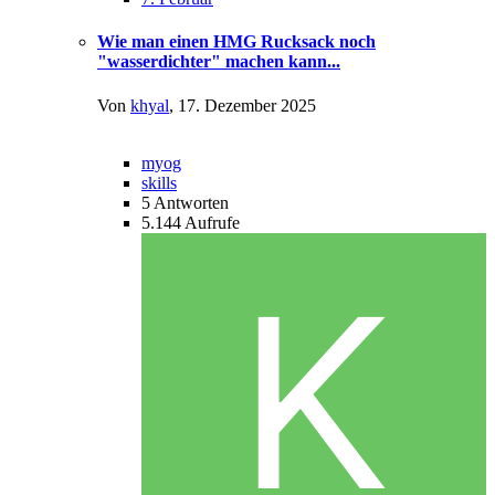
Wie man einen HMG Rucksack noch
"wasserdichter" machen kann...
Von
khyal
,
17. Dezember 2025
myog
skills
5
Antworten
5.144
Aufrufe