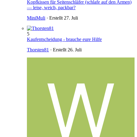
Kopfkissen für Seitenschläfer (schlafe auf den Armen)
— leise, weich, packbar?
MiniMuli
· Erstellt
27. Juli
5
Kaufentscheidung - brauche eure Hilfe
Thorsten81
· Erstellt
26. Juli