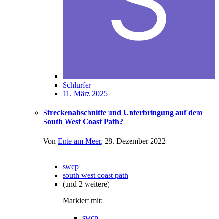
Schlurfer
11. März 2025
Streckenabschnitte und Unterbringung auf dem
South West Coast Path?
Von
Ente am Meer
,
28. Dezember 2022
swcp
south west coast path
(und 2 weitere)
Markiert mit:
swcp