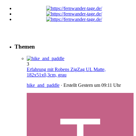
Themen
3
Erfahrung mit Robens ZigZag UL Matte,
182x51x0,3cm, grau
hike_and_paddle
· Erstellt
Gestern um 09:11 Uhr