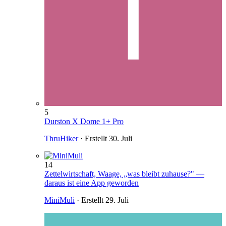
5
Durston X Dome 1+ Pro
ThruHiker
· Erstellt
30. Juli
14
Zettelwirtschaft, Waage, „was bleibt zuhause?" —
daraus ist eine App geworden
MiniMuli
· Erstellt
29. Juli