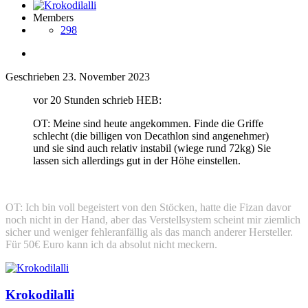
Members
298
Geschrieben
23. November 2023
vor 20 Stunden schrieb HEB:
OT: Meine sind heute angekommen. Finde die Griffe
schlecht (die billigen von Decathlon sind angenehmer)
und sie sind auch relativ instabil (wiege rund 72kg) Sie
lassen sich allerdings gut in der Höhe einstellen.
OT: Ich bin voll begeistert von den Stöcken, hatte die Fizan davor
noch nicht in der Hand, aber das Verstellsystem scheint mir ziemlich
sicher und weniger fehleranfällig als das manch anderer Hersteller.
Für 50€ Euro kann ich da absolut nicht meckern.
Krokodilalli