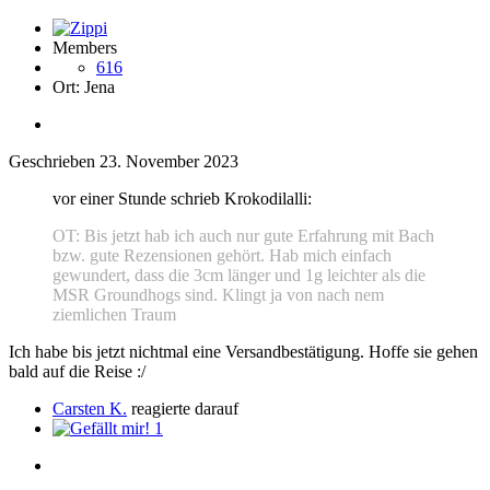
Members
616
Ort:
Jena
Geschrieben
23. November 2023
vor einer Stunde schrieb Krokodilalli:
OT: Bis jetzt hab ich auch nur gute Erfahrung mit Bach
bzw. gute Rezensionen gehört. Hab mich einfach
gewundert, dass die 3cm länger und 1g leichter als die
MSR Groundhogs sind. Klingt ja von nach nem
ziemlichen Traum
Ich habe bis jetzt nichtmal eine Versandbestätigung. Hoffe sie gehen
bald auf die Reise
:/
Carsten K.
reagierte darauf
1