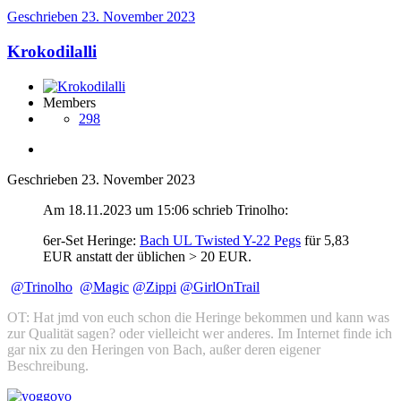
Geschrieben
23. November 2023
Krokodilalli
Members
298
Geschrieben
23. November 2023
Am 18.11.2023 um 15:06 schrieb Trinolho:
6er-Set Heringe:
Bach UL Twisted Y-22 Pegs
für 5,83
EUR anstatt der üblichen > 20 EUR.
@Trinolho
@Magic
@Zippi
@GirlOnTrail
OT: Hat jmd von euch schon die Heringe bekommen und kann was
zur Qualität sagen? oder vielleicht wer anderes. Im Internet finde ich
gar nix zu den Heringen von Bach, außer deren eigener
Beschreibung.