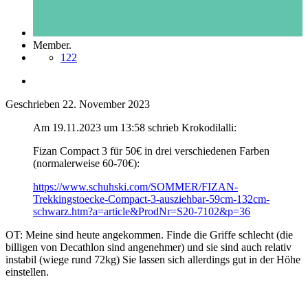
Member.
122
Geschrieben
22. November 2023
Am 19.11.2023 um 13:58 schrieb Krokodilalli:
Fizan Compact 3 für 50€ in drei verschiedenen Farben
(normalerweise 60-70€):
https://www.schuhski.com/SOMMER/FIZAN-
Trekkingstoecke-Compact-3-ausziehbar-59cm-132cm-
schwarz.htm?a=article&ProdNr=S20-7102&p=36
OT: Meine sind heute angekommen. Finde die Griffe schlecht (die
billigen von Decathlon sind angenehmer) und sie sind auch relativ
instabil (wiege rund 72kg) Sie lassen sich allerdings gut in der Höhe
einstellen.