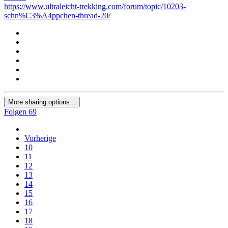
https://www.ultraleicht-trekking.com/forum/topic/10203-
schn%C3%A4ppchen-thread-20/
More sharing options...
Folgen
69
Vorherige
10
11
12
13
14
15
16
17
18