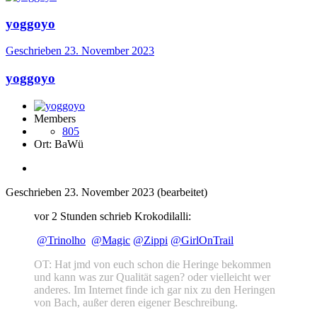
yoggoyo
Geschrieben
23. November 2023
yoggoyo
Members
805
Ort:
BaWü
Geschrieben
23. November 2023
(bearbeitet)
vor 2 Stunden schrieb Krokodilalli:
@Trinolho
@Magic
@Zippi
@GirlOnTrail
OT: Hat jmd von euch schon die Heringe bekommen
und kann was zur Qualität sagen? oder vielleicht wer
anderes. Im Internet finde ich gar nix zu den Heringen
von Bach, außer deren eigener Beschreibung.