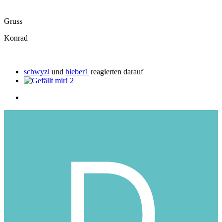
Gruss
Konrad
schwyzi
und
bieber1
reagierten darauf
2