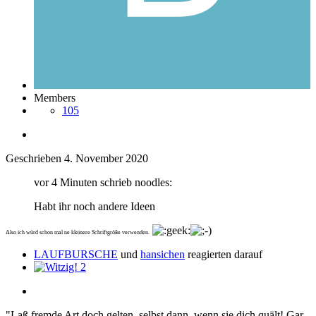
Members
105
Geschrieben
4. November 2020
vor 4 Minuten schrieb noodles:
Habt ihr noch andere Ideen
Also ich würd schon mal ne kleinere Schriftgröße verwenden.
LAUFBURSCHE
und
hansichen
reagierten darauf
2
"Laß fremde Art doch gelten, selbst dann, wenn sie dich quält! Gar